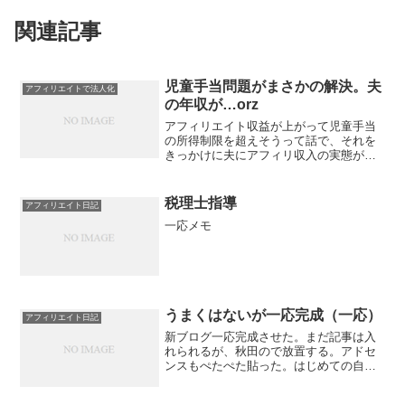
関連記事
児童手当問題がまさかの解決。夫
アフィリエイトで法人化
の年収が…orz
アフィリエイト収益が上がって児童手当
の所得制限を超えそうって話で、それを
きっかけに夫にアフィリ収入の実態がバ
レるのがイヤだから経費を使いまくろう
っていう話題の続きです。この件、本日
まさかの解決をみました。今年、夫の収
税理士指導
アフィリエイト日記
入も児童手当の所得制限を...
一応メモ
うまくはないが一応完成（一応）
アフィリエイト日記
新ブログ一応完成させた。まだ記事は入
れられるが、秋田ので放置する。アドセ
ンスもぺたぺた貼った。はじめての自演
リンク１本送ってみた。なんと弱気ｗい
まどき自演リンクって流行らないのか