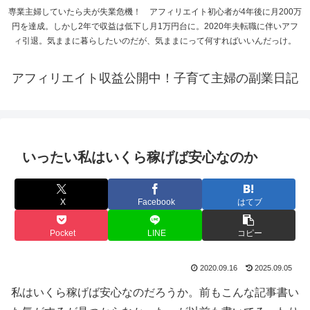
専業主婦していたら夫が失業危機！ アフィリエイト初心者が4年後に月200万
円を達成。しかし2年で収益は低下し月1万円台に。2020年夫転職に伴いアフ
ィ引退。気ままに暮らしたいのだが、気ままにって何すればいいんだっけ。
アフィリエイト収益公開中！子育て主婦の副業日記
いったい私はいくら稼げば安心なのか
X
Facebook
はてブ
Pocket
LINE
コピー
2020.09.16
2025.09.05
私はいくら稼げば安心なのだろうか。前もこんな記事書い