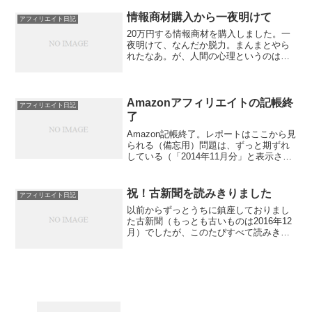
ね。どうかね。
情報商材購入から一夜明けて
アフィリエイト日記
20万円する情報商材を購入しました。一
夜明けて、なんだか脱力。まんまとやら
れたなあ。が、人間の心理というのは合
理的ではないものだ。コピーライティン
グなんてザ・コピーライティングを読ん
でるのが一番なのよ。サポートだって、
たぶん期待を大きく下回...
Amazonアフィリエイトの記帳終
アフィリエイト日記
了
Amazon記帳終了。レポートはここから見
られる（備忘用）問題は、ずっと期ずれ
している（「2014年11月分」と表示され
るやつを2015年1月分として計上してい
る）ということだ。ただ、miscellaneous
creditとかいうのもあっ...
祝！古新聞を読みきりました
アフィリエイト日記
以前からずっとうちに鎮座しておりまし
た古新聞（もっとも古いものは2016年12
月）でしたが、このたびすべて読みきり
ました。なんとめでたい。新聞をためる
な、ためるなら購読やめろって旦那に何
度もいわれていましたが、そんで、春先
に購読やめさせられ...