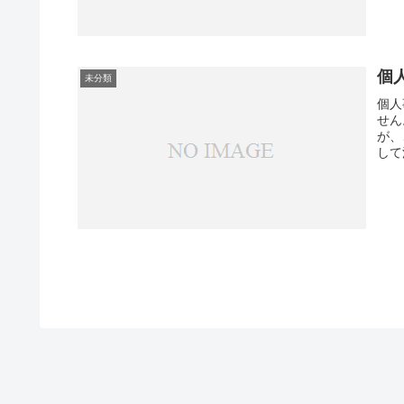
個
未分類
個人
せん
が、
して