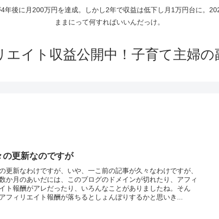
年後に月200万円を達成。しかし2年で収益は低下し月1万円台に。2
ままにって何すればいいんだっけ。
リエイト収益公開中！子育て主婦の
々の更新なのですが
の更新なわけですが、いや、一こ前の記事が久々なわけですが、
数か月のあいだには、このブログのドメインが切れたり、アフィ
イト報酬がアレだったり、いろんなことがありましたね。そん
アフィリエイト報酬が落ちるとしょんぼりするかと思いき...