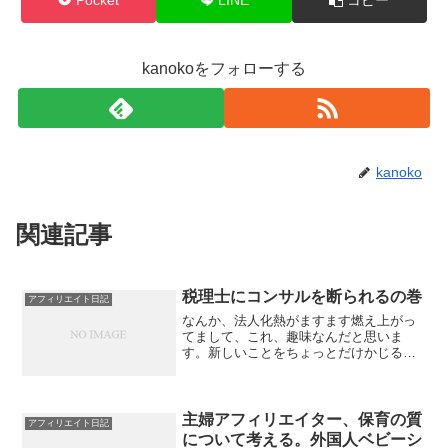
kanokoをフォローする
kanoko
関連記事
税理士にコンサルを断られるの巻
アフィリエイト日記
なんか、法人化熱がますます燃え上がっ
てまして、これ、趣味なんだと思いま
す。新しいことをちょっとだけかじるの
が好き。そこで、起業サポートをうたっ
ている、税理士資格持ち、社労士資格持
ちの事務所に問い合わせしてみたの巻。
今の税理士さん（小動物系美...
主婦アフィリエイター、保育の質
アフィリエイト日記
について考える。外国人ベビーシ