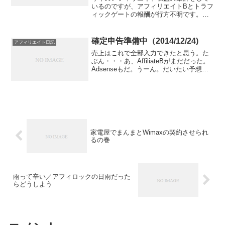
いるのですが、アフィリエイトBとトラフ
ィックゲートの報酬が行方不明です。１
１月以降は、事業用と決めた三菱東京
UFJの口座にちゃんと入っているのです
が、それ以前の入金がありません。売上
確定申告準備中（2014/12/24)
アフィリエイト日記
はあったのですが・・・...
売上はこれで全部入力できたと思う。た
ぶん・・・あ、AffiliateBがまだだった。
Adsenseもだ。うーん。だいたい予想通
りの売上高。
家電屋でまんまとWimaxの契約させられ
るの巻
雨って辛い／アフィロックの日雨だった
らどうしよう