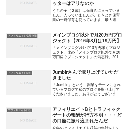
ッターはアリなのか
うちの子（２歳）は保育園に入っていま
せん。入っていませんが、ときどき保育
園の一時保育を使っています。最大週２
回ぐらい。月の合計は４回か５回。９時
５時で預けています。自治体補助ありで
１日5000円未満のところから、ホテルの
メインブログ以外で月20万円プロ
アフィリエイト収益公開
１時間２５００円（マ...
ジェクト【2016年8月は19万円】
「メインブログ以外で10万円稼ぐプロジ
ェクト」改め「メインブログ以外で月20
万円稼ぐプロジェクト」の備忘録。2016
年中に月20万が目標です。2015年9月は
77,209円2015年10月は70297円2015年11
月は104,419円20...
Jumblrさんで取り上げていただ
アフィリエイト日記
きました
「Jumblr.」という、副業をテーマにされ
ているブログで私のブログを取り上げて
くださいました。ありがとうございまし
た。2015年 副業でアフィリエイトをはじ
める人が注目すべきアフィリエイターブ
ログ5選！|Jumblr.なんでわかったかと
アフィリエイトBとトラフィック
アフィリエイト日記
い...
ゲートの報酬が行方不明・・・ど
の口座に振り込まれたんだ
今年のアフィリエイト収益の集計をして