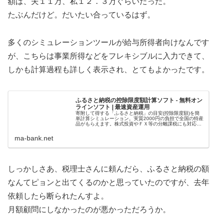
額は、夫１１万、私１２．３万ぐらいだった。
たぶんだけど。だいたい合っているはず。
多くのシミュレーションツールが給与所得者向けなんです
が、こちらは事業所得などをフレキシブルに入力できて、
しかも計算過程も詳しく表示され、とてもよかったです。
ふるさと納税の控除限度額計算ソフト - 無料オン
ラインソフト | 最速資産運用
寄附して得する「ふるさと納税」の目安(控除限度額)を簡
単計算シミュレーション。実質2000円の負担で全国の特産
品がもらえます。株式投資やＦＸ等の分離課税にも対応。
資産を貯める･殖やす･守るコツをFP1級が解説。利用料は
無料、利用制限も一切な...
ma-bank.net
しっかしさあ、税理士さんに頼んだら、ふるさと納税の額
なんてピョンと出てくるのかと思っていたのですが、去年
依頼したら断られたんすよ。
月額顧問にしなかったのが悪かっただろうか。