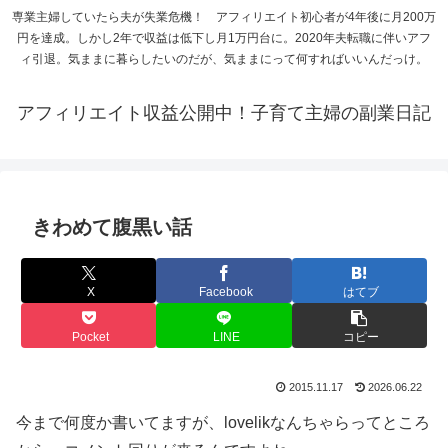
専業主婦していたら夫が失業危機！ アフィリエイト初心者が4年後に月200万
円を達成。しかし2年で収益は低下し月1万円台に。2020年夫転職に伴いアフ
ィ引退。気ままに暮らしたいのだが、気ままにって何すればいいんだっけ。
アフィリエイト収益公開中！子育て主婦の副業日記
きわめて腹黒い話
X
Facebook
はてブ
Pocket
LINE
コピー
2015.11.17
2026.06.22
今まで何度か書いてますが、lovelikなんちゃらってところ