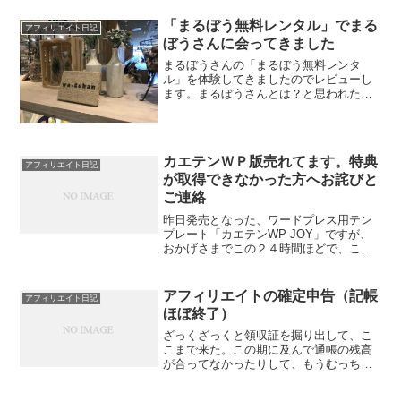
ことがあれば追加しようかなと思いま
す。チェック項目は73項目で、ページ数
「まるぼう無料レンタル」でまる
アフィリエイト日記
は10ページになりま...
ぼうさんに会ってきました
まるぼうさんの「まるぼう無料レンタ
ル」を体験してきましたのでレビューし
ます。まるぼうさんとは？と思われた方
は、まるぼうさんのブログを読んでそれ
からここに戻ってきてください。月収10
万円からのセミリタイア実践ブログ マ
ルリタあ、戻ってこなくて...
カエテンＷＰ版売れてます。特典
アフィリエイト日記
が取得できなかった方へお詫びと
ご連絡
昨日発売となった、ワードプレス用テン
プレート「カエテンWP-JOY」ですが、
おかげさまでこの２４時間ほどで、この
ブログから１８本もご購入いただいてお
ります。お買い求めくださったみなさ
ま、どうもありがとうございます。コメ
アフィリエイトの確定申告（記帳
アフィリエイト日記
ント欄よりお知らせいた...
ほぼ終了）
ざっくざっくと領収証を掘り出して、こ
こまで来た。この期に及んで通帳の残高
が合ってなかったりして、もうむっちゃ
くちゃ。私の頭の中＆財布の中と同じ。
税金はこうなる予定。やよいの税額計算