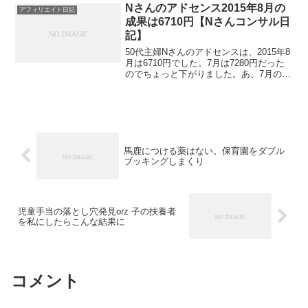
が神すぎる。
Nさんのアドセンス2015年8月の
アフィリエイト日記
成果は6710円【Nさんコンサル日
記】
50代主婦Nさんのアドセンスは、2015年8
月は6710円でした。7月は7280円だった
のでちょっと下がりました。あ、7月の分
は予約投稿してあって、まだアップされ
ていないかもしれません。とりあえず、
下がりました。理由はおそらく、更新頻
度が落...
馬鹿につける薬はない。保育園をダブル
ブッキングしまくり
児童手当の落とし穴発見orz 子の扶養者
を私にしたらこんな結果に
コメント