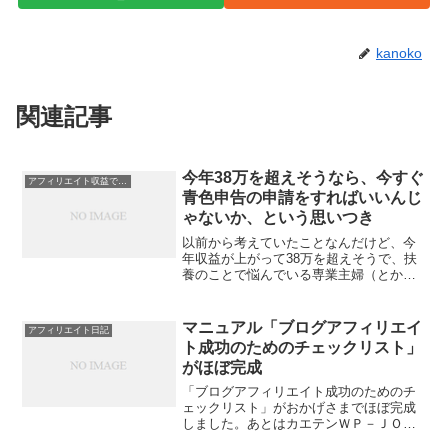
kanoko
関連記事
今年38万を超えそうなら、今すぐ
アフィリエイト収益で扶養外に！？
青色申告の申請をすればいいんじ
ゃないか、という思いつき
以前から考えていたことなんだけど、今
年収益が上がって38万を超えそうで、扶
養のことで悩んでいる専業主婦（とか、
以前無収入だった人）って、来年を待た
ずに今年のうちに開業届と青色申告申請
書を出せばいいんじゃないのでしょう
マニュアル「ブログアフィリエイ
アフィリエイト日記
か。去年は、かんなちゃん...
ト成功のためのチェックリスト」
がほぼ完成
「ブログアフィリエイト成功のためのチ
ェックリスト」がおかげさまでほぼ完成
しました。あとはカエテンＷＰ－ＪＯＹ
発売日である7/22まで、もし思い出した