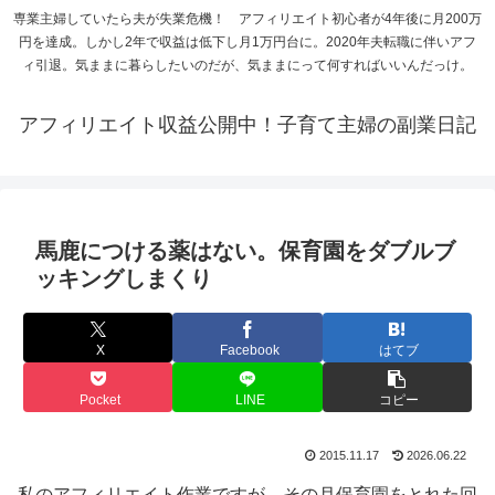
専業主婦していたら夫が失業危機！ アフィリエイト初心者が4年後に月200万
円を達成。しかし2年で収益は低下し月1万円台に。2020年夫転職に伴いアフ
ィ引退。気ままに暮らしたいのだが、気ままにって何すればいいんだっけ。
アフィリエイト収益公開中！子育て主婦の副業日記
馬鹿につける薬はない。保育園をダブルブ
ッキングしまくり
X
Facebook
はてブ
Pocket
LINE
コピー
2015.11.17
2026.06.22
私のアフィリエイト作業ですが、その月保育園をとれた回