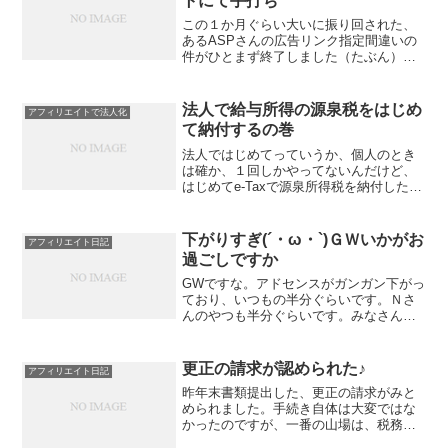
トにて手打ち
この１か月ぐらい大いに振り回された、
あるASPさんの広告リンク指定間違いの
件がひとまず終了しました（たぶん）。
追加で承認された成果があまりに少なか
ったので、「ちょっと少ないので何とか
なりませんか」とやったら、なんと１か
法人で給与所得の源泉税をはじめ
アフィリエイトで法人化
月間の特単のご提案をく...
て納付するの巻
法人ではじめてっていうか、個人のとき
は確か、１回しかやってないんだけど、
はじめてe-Taxで源泉所得税を納付した。
e-Tax（Web版）てのを利用。ゆうちょの
ダイレクトバンキングも利用して、一瞬
で納付まで終わったのでびっくりした。
下がりすぎ(´・ω・`)ＧＷいかがお
アフィリエイト日記
忘れそうな...
過ごしですか
GWですな。アドセンスがガンガン下がっ
ており、いつもの半分ぐらいです。Ｎさ
んのやつも半分ぐらいです。みなさんお
出かけですか。ＧＷ楽しいですね(´・ω・
`)さああて、記事書くか。
更正の請求が認められた♪
アフィリエイト日記
昨年末書類提出した、更正の請求がみと
められました。手続き自体は大変ではな
かったのですが、一番の山場は、税務署
から電話がかかってきて「家賃はダメで