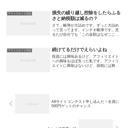
す」って言われたところだったでしょう
か。これね⇒「税務署からの電話にドギ
マギ！更正の請求は一筋縄...
損失の繰り越し控除をしたらふる
アフィリエイト日記
さと納税額は減るの？
さて、帳簿が大詰めです。ずっと大詰め
って言ってます。インチキ帳簿です。見
るたび自分でも「この金額はなぜここに
書いてあるの？」と思うので、私がぴた
っと横について説明しなければ理解不能
な、たいへん筋の悪い帳簿です。さて、
続けてるだけでえらいよね
アフィリエイト日記
そんなインチキ感満載のま...
投資には興味あるけど、アフィリエイト
への興味をほぼ失った私です。アフィリ
エイトに興味はないけど、節税には興味
ある。節税のこと考えているとき、楽し
かったな。私のＸのアカウント（複数あ
るけど）、フォローしている人のうち、
ポストを休止している人が...
A8サイトコンテスト申し込んだ！全員に
500円ゲットのチャンス