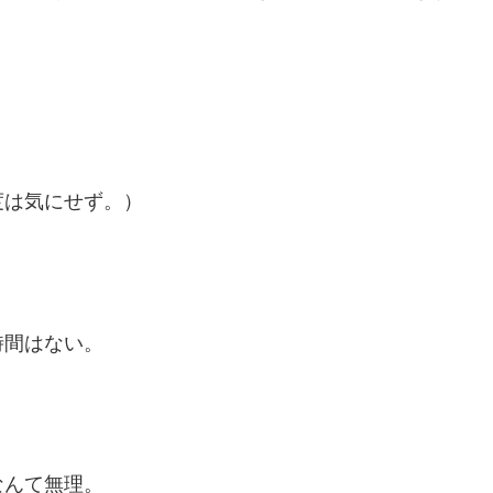
度は気にせず。）
時間はない。
なんて無理。