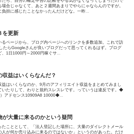
ったら、自分の確定申告の記帳をやる気がなくなってしまったので
る場合じゃなくて、あと２週間あまりでやらにゃならんのですが。
負担に感じたことなかったんだけどな。一昨...
３を更新
いるページから、ブログ内ページへのリンクを多数追加。これで訪
したらGoogleさんが良いブログだって思ってくれるはず。ブログ
日1000円～2000円稼ぐサ...
の収益はいくらなんだ？
収益はいくらなのか、9月のアフィリエイト収益をまとめてみまし
ていたりして、わりと規約スレスレです。っていうは違反です。◆
センス10909A8 10000◆...
物が大量に来るのかという疑問
ったこととして、「法人登記した場所に、大量のダイレクトメール
の人が何か売り込みに来るのではないか」というのがあった。だけ