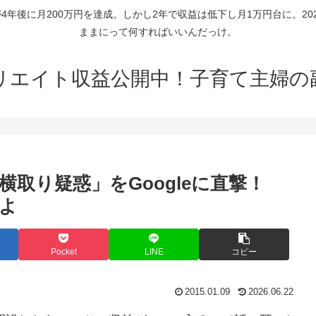
年後に月200万円を達成。しかし2年で収益は低下し月1万円台に。2
ままにって何すればいいんだっけ。
リエイト収益公開中！子育て主婦の
横取り疑惑」をGoogleに直撃！
よ
Pocket
LINE
コピー
2015.01.09
2026.06.22