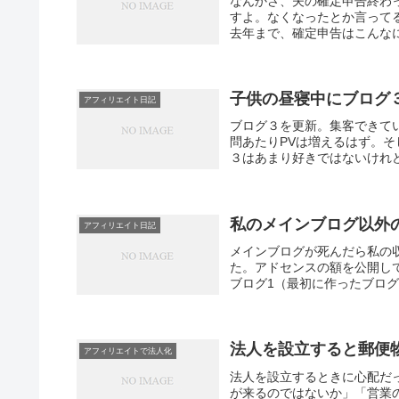
なんかさ、夫の確定申告終わ
すよ。なくなったとか言って
去年まで、確定申告はこんなに
子供の昼寝中にブログ
アフィリエイト日記
ブログ３を更新。集客できて
問あたりPVは増えるはず。そ
３はあまり好きではないけれど、1
私のメインブログ以外
アフィリエイト日記
メインブログが死んだら私の
た。アドセンスの額を公開し
ブログ1（最初に作ったブログ）アド
法人を設立すると郵便
アフィリエイトで法人化
法人を設立するときに心配だ
が来るのではないか」「営業