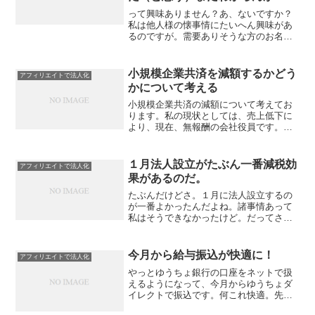
って興味ありません？あ、ないですか？
私は他人様の懐事情にたいへん興味があ
るのですが。需要ありそうな方のお名前
を、３名ぐらい思いつくので、いつか記
事にしようと思います。昨年末に法人を
設立し、今年は売上が大幅減した（昨年
小規模企業共済を減額するかどう
アフィリエイトで法人化
2500万だったが、今年...
かについて考える
小規模企業共済の減額について考えてお
ります。私の現状としては、売上低下に
より、現在、無報酬の会社役員です。自
営の売りあげもありません。ということ
は、小規模企業共済で節税する必要があ
りません。小規模企業共済はH27(2015)12
１月法人設立がたぶん一番減税効
アフィリエイトで法人化
月に加入。こ...
果があるのだ。
たぶんだけどさ。１月に法人設立するの
が一番よかったんだよね。諸事情あって
私はそうできなかったけど。だってさ、
消費税免税の効果は、最大２年って決ま
ってるじゃないですか。そんでさ、来年
も個人事業主を廃業しないんだから、６
今月から給与振込が快適に！
アフィリエイトで法人化
５万円の青色申告特別控除...
やっとゆうちょ銀行の口座をネットで扱
えるようになって、今月からゆうちょダ
イレクトで振込です。何これ快適。先の
日付を予約して振込もできるんですな。