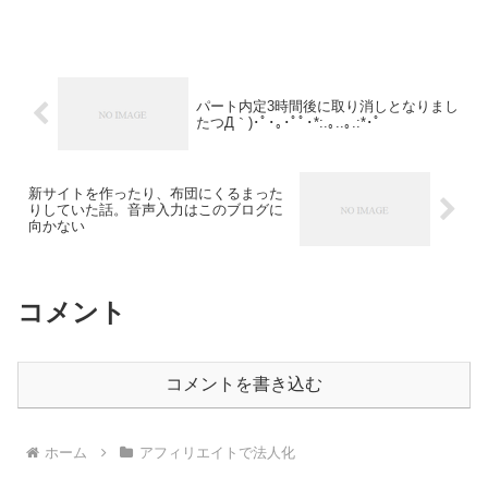
しかも手数料ゼロ円よ。（ゆうちょ間の
場合）早くこうすればよかったのにさ。
口座を作るのをだらだら先...
パート内定3時間後に取り消しとなりまし
たつД｀)･ﾟ･｡･ﾟﾟ･*:.｡..｡.:*･ﾟ
新サイトを作ったり、布団にくるまった
りしていた話。音声入力はこのブログに
向かない
コメント
コメントを書き込む
ホーム
アフィリエイトで法人化