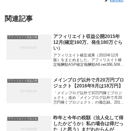
関連記事
アフィリエイト収益公開2015年
アフィリエイト収益公開
12月(確定160万、発生180万ぐら
い）
アフィリエイト確定成果（2015年12月
版）をまとめました。アフィリエイト確
定報酬額ASP確定報酬額A8.net386,509円
Google Adsense（アドセンス）261,804
円L社38,027円R社4,716円AM社26,717
円...
メインブログ以外で月20万円プロ
アフィリエイト収益公開
ジェクト【2016年9月は18万円】
「メインブログ以外で10万円稼ぐプロジ
ェクト」改め「メインブログ以外で月20
万円稼ぐプロジェクト」の備忘録。2016
年中に月20万が目標です。2015年9月は
77,209円2015年10月は70297円2015年11
月は104,419円20...
昨年と今年の税額（法人化して得
アフィリエイトで法人化
したかどうか）私の場合は得だっ
た（と思う）まだわからんが