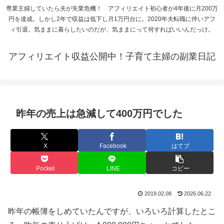
専業主婦していたら夫が失業危機！ アフィリエイト初心者が4年後に月200万
円を達成。しかし2年で収益は低下し月1万円台に。2020年夫転職に伴いアフ
ィ引退。気ままに暮らしたいのだが、気ままにって何すればいいんだっけ。
アフィリエイト収益公開中！子育て主婦の副業日記
昨年の売上は急減して400万円でした
X
Facebook
はてブ
Pocket
LINE
コピー
2019.02.08
2026.06.22
昨年の帳簿をしめていたんですが、いろいろ計算したとこ