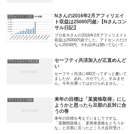
24時間ぐらいはまだ伸びるかなあ。台風
でみんな家にいるってのもありますか。
どこまで伸ばせるか・・・というこのド
キドキ感は雇用統計...
Nさんの2016年2月アフィリエイ
アフィリエイト日記
ト収益は25000円超♪【Nさんコン
サル日記】
ブロ友Ｎさんの2016年2月アフィリエイト
収益は25000円超でした。アドセンスだけ
なら25530円。それ以外は聞いてないです
が、楽天が2000円ぐらいじゃないかと。
あと、もしかしたらA8で2000円ぐらい発
生があるかもしれません。アドセン...
セーフティ共済加入が正直めんど
アフィリエイトで法人化
い
セーフティ共済に480万ってずっと書いて
ましたが、あれ、ガセでした。すみませ
ん。今年分遡ってはかけられません。だ
から、今年の経費として利用できるの
は、10月～11月分と、12月以降1年分の
前納で、280万円です。（今度こそ合って
来年の目標は「某資格取得」にし
アフィリエイト日記
ると思う。）...
ようかと思ったら旦那の反対に合
うの巻
来年の目標を考えていましてですな。
「某難関資格と、某簡単資格をとろうか
な」と旦那に言ったところ大反対受ける
の巻Σ(´Д｀；) 「その資格に意味はある