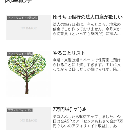
ゆうちょ銀行の法人口座が欲しい
アフィリエイトで法人化
法人の銀行口座は、今んところ、地元の
信金でしか作っておりません。今月末か
ら従業員（といっても身内だ）に振込を
開始するのですが、この人らに地元の信
金で口座作れって言う気がしなくってさ
あ。なんかさ、やたら口座増やすのもア
レじゃない？そんで考えて...
やることリスト
アフィリエイト日記
今週・来週は週２ペースで保育園に預け
られることに！嬉しすぎます。７月に入
ってから２日ほどしか預けられず、限界
が近づいていました。この間にやること
をまとめておきました。【確定申告関
係】期限：10月初旬（次回指導日）・領
収証の貼り付け・弥生の青...
7万円ｷﾀ(ﾟ∀ﾟ)ｺﾚ
アフィリエイト日記
テコ入れしたら収益アップしました。今
日は全ASPとアドセンスあわせて合計7万
円ぐらいのアフィリエイト収益に。あと