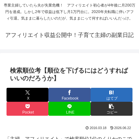
専業主婦していたら夫が失業危機！ アフィリエイト初心者が4年後に月200万
円を達成。しかし2年で収益は低下し月1万円台に。2020年夫転職に伴いアフ
ィ引退。気ままに暮らしたいのだが、気ままにって何すればいいんだっけ。
アフィリエイト収益公開中！子育て主婦の副業日記
検索順位考【順位を下げるにはどうすれば
いいのだろうか】
X
Facebook
はてブ
Pocket
LINE
コピー
2016.03.18
2026.06.22
「主婦 アフィリエイト」で検索順位1位のくりかのこで