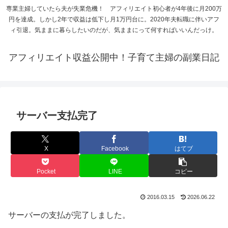
専業主婦していたら夫が失業危機！ アフィリエイト初心者が4年後に月200万
円を達成。しかし2年で収益は低下し月1万円台に。2020年夫転職に伴いアフ
ィ引退。気ままに暮らしたいのだが、気ままにって何すればいいんだっけ。
アフィリエイト収益公開中！子育て主婦の副業日記
サーバー支払完了
X
Facebook
はてブ
Pocket
LINE
コピー
2016.03.15
2026.06.22
サーバーの支払が完了しました。