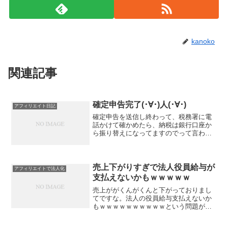
kanoko
関連記事
確定申告完了(･∀･)人(･∀･)
アフィリエイト日記
確定申告を送信し終わって、税務署に電
話かけて確かめたら、納税は銀行口座か
ら振り替えになってますのでって言われ
た。めでたくこれで終了(･∀･)人(･∀･)←ハ
イタッチしてくれているこの人は誰だろ
う。私は友達いないからハイタッチする
人など身近に...
売上下がりすぎで法人役員給与が
アフィリエイトで法人化
支払えないかもｗｗｗｗｗ
売上ががくんがくんと下がっておりまし
てですな。法人の役員給与支払えないか
もｗｗｗｗｗｗｗｗｗｗという問題が発
生。今年の法人売上990万ぐらいと予想し
ていたんだけど。（かなり控えめに予想