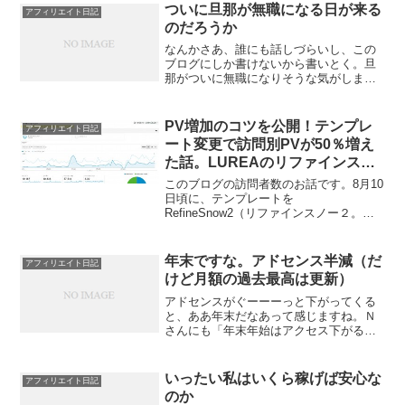
したので、上ブレすると見込んでい
ついに旦那が無職になる日が来る
アフィリエイト日記
た。）そんで、売上ほぼ全...
のだろうか
なんかさあ、誰にも話しづらいし、この
ブログにしか書けないから書いとく。旦
那がついに無職になりそうな気がしま
す。現在の状況ですが、2018年度末、す
なわち2019年3月をもって解雇されるとこ
ろでした。理由は、直属の上司との折り
PV増加のコツを公開！テンプレ
アフィリエイト日記
合いの悪さです。...
ート変更で訪問別PVが50％増え
た話。LUREAのリファインスノ
ーはリストラしてやったぞコノヤ
このブログの訪問者数のお話です。8月10
ロウ
日頃に、テンプレートを
RefineSnow2（リファインスノー２。
LUREAという2万円する情報商材の付
録）からSEOに強いというStinger（ステ
ィンガー。無料。）に変更しました。そ
年末ですな。アドセンス半減（だ
アフィリエイト日記
うしたらですね...
けど月額の過去最高は更新）
アドセンスがぐーーーっと下がってくる
と、ああ年末だなあって感じますね。Ｎ
さんにも「年末年始はアクセス下がるも
のなので、アドセンスも下がります。気
にしないでくださいね」って言っておい
たのですが、Ｎさんのところも下がって
いったい私はいくら稼げば安心な
アフィリエイト日記
ますね。過去にそれを知ら...
のか