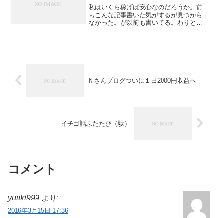
私はいくら稼げば安心なのだろうか。前
もこんな記事書いた気がするが見つから
なかった。が以前も書いてる。わりとし
ばしばこのネタについて考えてる。無駄
だなあ。しかし考えざるをえない。都内
子供有で、余裕のある生活をしようと思
ったら、年収1000万円...
Ｎさんブログついに１日2000円収益へ
イチゴ話ふたたび（駄）
コメント
yuuki999
より:
2016年3月15日 17:36