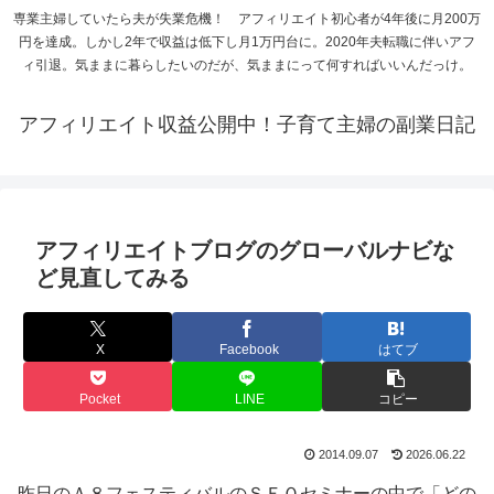
専業主婦していたら夫が失業危機！ アフィリエイト初心者が4年後に月200万
円を達成。しかし2年で収益は低下し月1万円台に。2020年夫転職に伴いアフ
ィ引退。気ままに暮らしたいのだが、気ままにって何すればいいんだっけ。
アフィリエイト収益公開中！子育て主婦の副業日記
アフィリエイトブログのグローバルナビな
ど見直してみる
X
Facebook
はてブ
Pocket
LINE
コピー
2014.09.07
2026.06.22
昨日のＡ８フェスティバルのＳＥＯセミナーの中で「どの