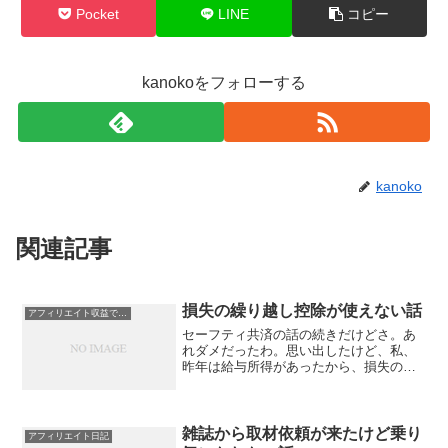
Pocket
LINE
コピー
kanokoをフォローする
kanoko
関連記事
損失の繰り越し控除が使えない話
アフィリエイト収益で扶養外に！？
セーフティ共済の話の続きだけどさ。あ
れダメだったわ。思い出したけど、私、
昨年は給与所得があったから、損失の繰
り越し控除してなかった。だから、損失
270マンってのは嘘で、損失がない状態。
今。あの枠組み自体が間違いってことじ
ゃなく、私の状況での...
雑誌から取材依頼が来たけど乗り
アフィリエイト日記