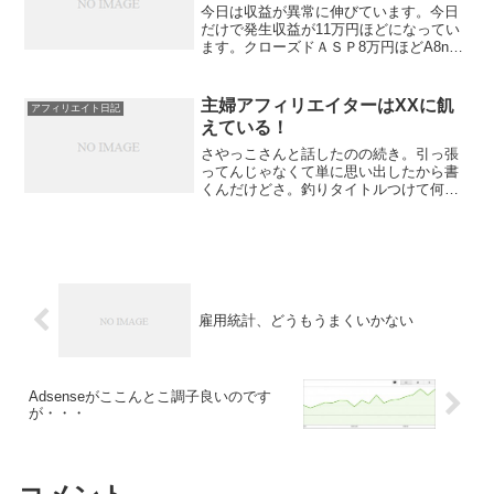
今日は収益が異常に伸びています。今日
だけで発生収益が11万円ほどになってい
ます。クローズドＡＳＰ8万円ほどA8net
2万円強アドセンス8000円弱クローズドＡ
ＳＰは重複してカウントしてるんじゃな
いよね？びっくりします。昨日まで無風
主婦アフィリエイターはXXに飢
アフィリエイト日記
だったの...
えている！
さやっこさんと話したのの続き。引っ張
ってんじゃなくて単に思い出したから書
くんだけどさ。釣りタイトルつけて何が
楽しいんだって、釣るならもうちょっと
釣れそうなアレにすればいいんですが、
中途半端やね。そんでXXは何って話で、
前回に続き伏字の中身が...
雇用統計、どうもうまくいかない
Adsenseがここんとこ調子良いのです
が・・・