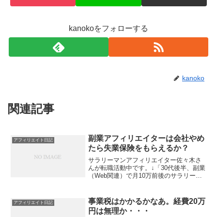
kanokoをフォローする
kanoko
関連記事
副業アフィリエイターは会社やめ
アフィリエイト日記
たら失業保険をもらえるか？
サラリーマンアフィリエイター佐々木さ
んが転職活動中です。↓「30代後半、副業
（Web関連）で月10万前後のサラリーマ
ン（妻子あり）の転職 」佐々木さんは、
私のアフィリエイトの同期です。（電脳
ひつじさんに続き、またしても勝手に同
事業税はかかるかなあ。経費20万
アフィリエイト日記
期と認定。）な...
円は無理か・・・