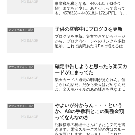
事業税免税となる、4406181（43番金
額）まであと少し。あと少しって言って
も、4578328－4406181=172147円。うー
ん。お国のために、あきらめて払うか。
どうするか。
子供の昼寝中にブログ３を更新
アフィリエイト日記
ブログ３を更新。集客できているページ
から、ブログ内ページへのリンクを多数
追加。これで訪問あたりPVは増えるは
ず。そしたらGoogleさんが良いブログだ
って思ってくれるはず。ブログ３はあま
り好きではないけれど、1日1000円～
2000円稼ぐサ...
確定申告しようと思ったら楽天カ
アフィリエイト日記
ードが止まってた
楽天カードの過去の明細が見られん。信
じられん話だ。だから楽天はだめなんだ
よ。楽天モバイルのあの騒ぎを見なよ。
まともなIT企業じゃないよ。で、それは
さておき、楽天カードが見られないな
ら、地獄の蓋を開けるしかないな。ASP
やよいが分からん・・・という
アフィリエイト日記
報酬のことだけど。下が...
か、A8の手数料とこの調整金額
ってなんなのさ
記帳指導の税理士さんにまたも文句を書
きます。愚痴スルーご希望の方はスルー
をお願いします。おっさん、「これなら