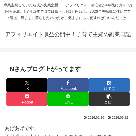
専業主婦していたら夫が失業危機！ アフィリエイト初心者が4年後に月200万
円を達成。しかし2年で収益は低下し月1万円台に。2020年夫転職に伴いアフ
ィ引退。気ままに暮らしたいのだが、気ままにって何すればいいんだっけ。
アフィリエイト収益公開中！子育て主婦の副業日記
Nさんブログ上がってます
X
Facebook
はてブ
Pocket
LINE
コピー
2016.02.20
2026.06.22
あげあげです。