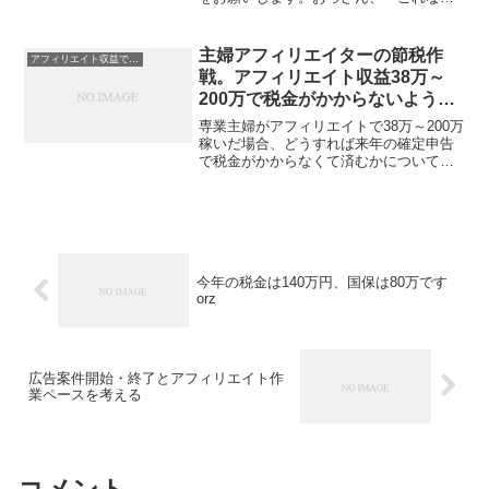
カンタンでいいよ！」って教えてくれた
けど、ねえ、昨年の売掛金入金はどう処
理したらええねんな。わからへんがな。
主婦アフィリエイターの節税作
アフィリエイト収益で扶養外に！？
しかも、去年１２月の債権...
戦。アフィリエイト収益38万～
200万で税金がかからないように
する方法。
専業主婦がアフィリエイトで38万～200万
稼いだ場合、どうすれば来年の確定申告
で税金がかからなくて済むかについて考
えます。基礎控除が38万ありますので、
38万までは税金がかかりません。ですの
で、残りの金額を経費や社会保険料や、
その他のいろん...
今年の税金は140万円、国保は80万です
orz
広告案件開始・終了とアフィリエイト作
業ペースを考える