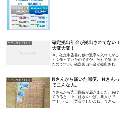
あるのよ。稼がねばいけませんねえ(´・
ω・｀)もうさあ、どこでブレーキかけた
らいいのかわからんよ...
確定拠出年金が拠出されてない！
アフィリエイト日記
大変大変！
今、確定申告書に仮の数字を入れてかる
～く作っていたのですが、それで気づい
たのですが、確定拠出年金が拠出されて
いません！うひゃ～！！！どうしよう！
１１月末に気づくべきことでした。ちょ
っと忙しくて、見ていませんでした。ま
Nさんから届いた郵便。Ｎさんっ
アフィリエイト日記
ずいな(´・ω・｀)こん...
てこんな人。
Ｎさんから先日郵便が届きました。あけ
てみると、中にはきんつば。栗入りで
す！(`・ω・´)栗美味しいよね。Ｎさんあ
りがとうございました。私は栗が好きで
す。（それってわざわざ宣言するような
ことかどうか。）ですが潜在意識レベル
で、ようかんよりは栗...