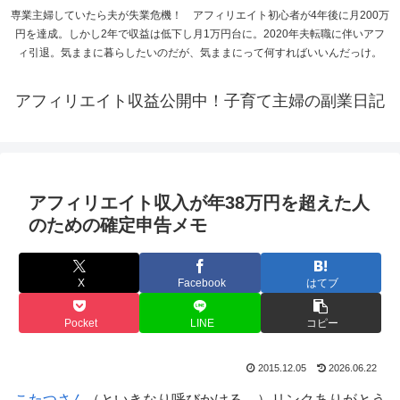
専業主婦していたら夫が失業危機！ アフィリエイト初心者が4年後に月200万
円を達成。しかし2年で収益は低下し月1万円台に。2020年夫転職に伴いアフ
ィ引退。気ままに暮らしたいのだが、気ままにって何すればいいんだっけ。
アフィリエイト収益公開中！子育て主婦の副業日記
アフィリエイト収入が年38万円を超えた人
のための確定申告メモ
X
Facebook
はてブ
Pocket
LINE
コピー
2015.12.05
2026.06.22
こたつさん
（といきなり呼びかける。）リンクありがとう