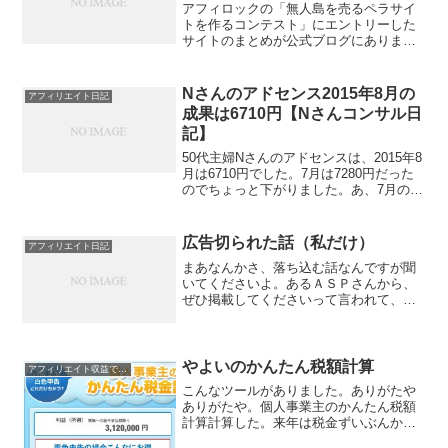
アフィロックの「無人島を売るペラサイ
トを作るコンテスト」にエントリーした
サイトのまとめが公式ブログにありまし
た。全件公開されていましたが、早く見
ないとサイトが消えちゃうかもしれませ
んので、お早目にどうぞ。アフィロォォ
Nさんのアドセンス2015年8月の
アフィリエイト日記
ォォックが終わっちゃった...
成果は6710円【Nさんコンサル日
記】
50代主婦Nさんのアドセンスは、2015年8
月は6710円でした。7月は7280円だった
のでちょっと下がりました。あ、7月の分
は予約投稿してあって、まだアップされ
ていないかもしれません。とりあえず、
下がりました。理由はおそらく、更新頻
広告切られた話（私だけ）
アフィリエイト日記
度が落...
まあなんかさ、落ち込む話なんですが聞
いてくださいよ。あるＡＳＰさんから、
ぜひ掲載してくださいって言われて、ジ
ャンル的には扱っているやつだったの
で、掲載した広告があるんですよ。それ
も、かなり詳しくレビューして、そのた
めにあちこち足を運んで、写...
やよいのかんたん税額計算
アフィリエイト収益で扶養外に！？
こんなツールがありました。ありがたや
ありがたや。個人事業主のかんたん税額
計算計算した。来年は税金ずいぶんかか
るねえ。たまらんなあ。あと、事業税も