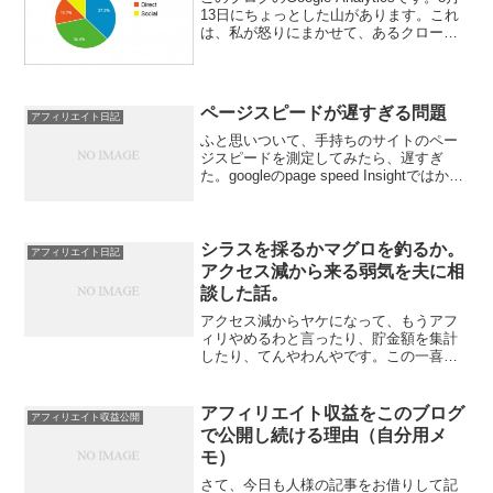
13日にちょっとした山があります。これ
は、私が怒りにまかせて、あるクローズ
ド（？）ASPを批判した記事を書き、そ
うすると、アフィリエイターさんのTweet
が相次いだためです。私のこのブロ...
ページスピードが遅すぎる問題
アフィリエイト日記
ふと思いついて、手持ちのサイトのペー
ジスピードを測定してみたら、遅すぎ
た。googleのpage speed Insightではかっ
たら、35%ぐらいで、これ最悪。いろい
ろ直していって、65になった。はっきり
言って、何をやったのかよくわかっ...
シラスを採るかマグロを釣るか。
アフィリエイト日記
アクセス減から来る弱気を夫に相
談した話。
アクセス減からヤケになって、もうアフ
ィリやめるわと言ったり、貯金額を集計
したり、てんやわんやです。この一喜一
憂。バカじゃないかと思います。夫に
「もうなんかイヤになったからやめる
わ」と言うと、「じゃあやめなよ。最初
アフィリエイト収益をこのブログ
アフィリエイト収益公開
からそう言ってんじゃん」と来...
で公開し続ける理由（自分用メ
モ）
さて、今日も人様の記事をお借りして記