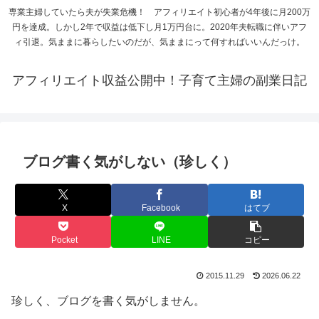
専業主婦していたら夫が失業危機！ アフィリエイト初心者が4年後に月200万
円を達成。しかし2年で収益は低下し月1万円台に。2020年夫転職に伴いアフ
ィ引退。気ままに暮らしたいのだが、気ままにって何すればいいんだっけ。
アフィリエイト収益公開中！子育て主婦の副業日記
ブログ書く気がしない（珍しく）
X
Facebook
はてブ
Pocket
LINE
コピー
2015.11.29
2026.06.22
珍しく、ブログを書く気がしません。