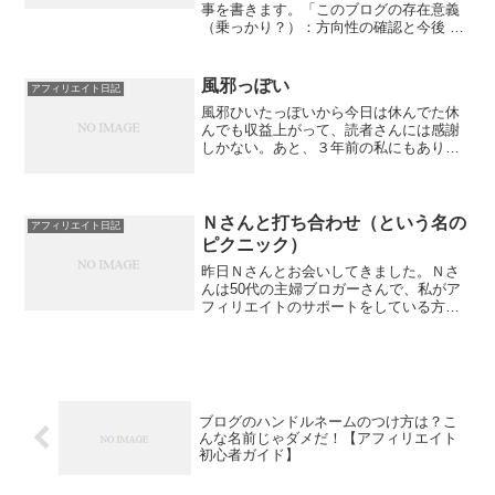
事を書きます。「このブログの存在意義
（乗っかり？）：方向性の確認と今後 」
（佐々木さん、お借りしました。いつも
良記事をありがとうございます。）（は
ぐりんさん、V字回復おめでとうございま
風邪っぽい
アフィリエイト日記
す。サイト吹っ飛んだ...
風邪ひいたっぽいから今日は休んでた休
んでも収益上がって、読者さんには感謝
しかない。あと、３年前の私にもありが
とうって思う。(←ナルシスト)風邪ひいた
のが確定申告後でよかったわあ。明日滑
り込みで終わらせるぜ！とかいう話な
ら、間に合わなかったか...
Ｎさんと打ち合わせ（という名の
アフィリエイト日記
ピクニック）
昨日Ｎさんとお会いしてきました。Ｎさ
んは50代の主婦ブロガーさんで、私がア
フィリエイトのサポートをしている方。
お会いするのは4回目ぐらいです。（だと
思います。）私は子連れだったので、場
所は動物園。動物園のベンチでＮさんの
買ってきてくださった...
ブログのハンドルネームのつけ方は？こ
んな名前じゃダメだ！【アフィリエイト
初心者ガイド】