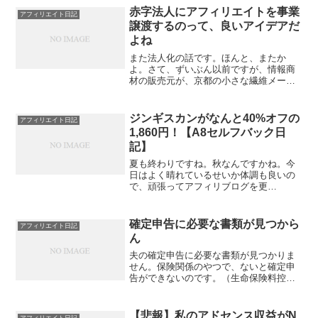
（メインからスピンアウトしたやつ）の
赤字法人にアフィリエイトを事業
アフィリエイト日記
アクセス解析。そこそこ稼...
譲渡するのって、良いアイデアだ
よね
また法人化の話です。ほんと、またか
よ。さて、ずいぶん以前ですが、情報商
材の販売元が、京都の小さな繊維メーカ
ーだったって話を書きました。京大卒っ
てので有名なアフィリエイターさんって
いうか、インフォプレナーさん？ってい
ジンギスカンがなんと40%オフの
アフィリエイト日記
うのか？が売り出している情...
1,860円！【A8セルフバック日
記】
夏も終わりですね。秋なんですかね。今
日はよく晴れているせいか体調も良いの
で、頑張ってアフィリブログを更
新・・・じゃなくて、こんなところで油
売って遊んでます。だめじゃん。１年ぐ
らいまえ、「肉を食べるとアフィリ収益
確定申告に必要な書類が見つから
アフィリエイト日記
が上がる」というインチキ記事を...
ん
夫の確定申告に必要な書類が見つかりま
せん。保険関係のやつで、ないと確定申
告ができないのです。（生命保険料控除
のやつじゃない、すごく大切なやつ。）
このブログを見るところ、１１月末には
私はそれを持っていたようです。いつ、
【悲報】私のアドセンス収益がN
アフィリエイト日記