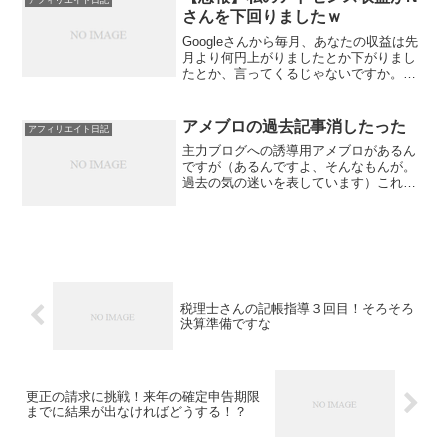
どうしてなくなったんだ。...
さんを下回りましたｗ
Googleさんから毎月、あなたの収益は先
月より何円上がりましたとか下がりまし
たとか、言ってくるじゃないですか。あ
れ、ほぼ無視してるんですけど、Nさんの
も私に届くようになっていて、なので、
２件届くんですね。Nさんが何年か前、私
アメブロの過去記事消したった
アフィリエイト日記
に毎月収益報告...
主力ブログへの誘導用アメブロがあるん
ですが（あるんですよ、そんなもんが。
過去の気の迷いを表しています）これの
過去記事がごちゃごちゃしててイラっと
したので、必要なの以外全部消してやっ
た。過去記事数が半分ぐらいに減りまし
た。本当は、下書きに変更...
税理士さんの記帳指導３回目！そろそろ
決算準備ですな
更正の請求に挑戦！来年の確定申告期限
までに結果が出なければどうする！？