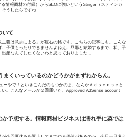
する情報商材の付録）からSEOに強いというStinger（スティンガ
そうしたらですね...
ついて
観主義は意志による」が座右の銘です。こちらの記事にも。こんな
ば、子供もったりできませんよねえ。旦那と結婚するまで、私、子
出産なんてしたくないわと思っておりました...
く。うまくいっているのかどうかがまずわからん。
rデビューやで！といきごんだのもつかのま、なんかＡｄｓｅｎｓｅと
んなメールが２回届いた。Approved AdSense account
のか予想する。情報商材ビジネスは濡れ手に粟では
私が今回夏休みを返上してまでやる価値があるのか、今日一日考え