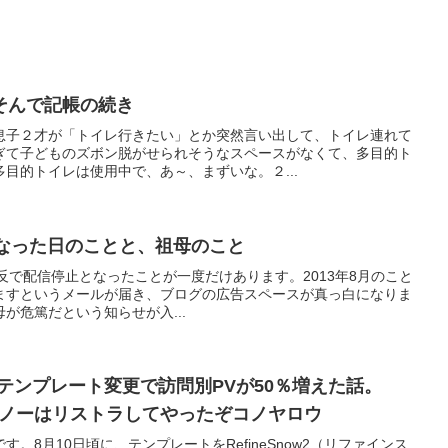
そんで記帳の続き
息子２才が「トイレ行きたい」とか突然言い出して、トイレ連れて
ぎて子どものズボン脱がせられそうなスペースがなくて、多目的ト
目的トイレは使用中で、あ～、まずいな。２...
止となった日のことと、祖母のこと
シー違反で配信停止となったことが一度だけあります。2013年8月のこと
ますというメールが届き、ブログの広告スペースが真っ白になりま
が危篤だという知らせが入...
テンプレート変更で訪問別PVが50％増えた話。
スノーはリストラしてやったぞコノヤロウ
。8月10日頃に、テンプレートをRefineSnow2（リファインス