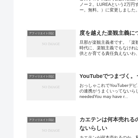
ノー２。LUREAという2万円
ー。無料。）に変更しました。
度を越えた楽観主義に
アフィリエイト日記
旦那が楽観主義者です。「楽
時代に、楽観主義でもなけれ
供とか育てる責任負えないわ、
YouTubeでつまづ
アフィリエイト日記
おっしゃこれでYouTube
の連携がうまくいってないらしい。こ
neededYou may have r...
カエテンは何本売れる
アフィリエイト日記
ないらしい
カエテンが何本売れるのか、