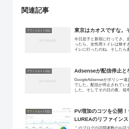
関連記事
東京はカオスですな。
アフィリエイト日記
今日息子と新宿に行ってさ。
ったら、女性用トイレは狭す
イレに行ったのね。そしたら多
Adsenseが配信停
アフィリエイト日記
GoogleAdsenseがポリ
でした。配信が停止されてい
した。そしてその日の夜、祖母
PV増加のコツを公開！
アフィリエイト日記
LUREAのリファイン
このブログの訪問者数のお話です