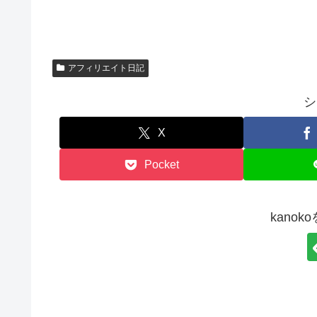
アフィリエイト日記
シ
X
Pocket
kano