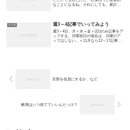
なことになるね。それにしても、家計の
ための内職のつもりだったのにどうして
こうなった。遊園地のコイン式のカート
を運転してたつもりだったのに、気づい
たらF1カーに乗せられて...
週3～4記事でいってみよう
未分類
週3～4日、月＋水＋金＋(日)のみ記事をア
ップする。月曜祝日の場合は、日曜のア
ップはしない。＝11月なら12～17記事
1・1日の定例記事2・12日の定例記事3・
13日の定例記事4・プレゼント告知5・プ
レゼント終了告知6・プレゼント発表告知
こ...
旦那を役員にするか、など
帳簿はいつ捨てていいんだっけ？