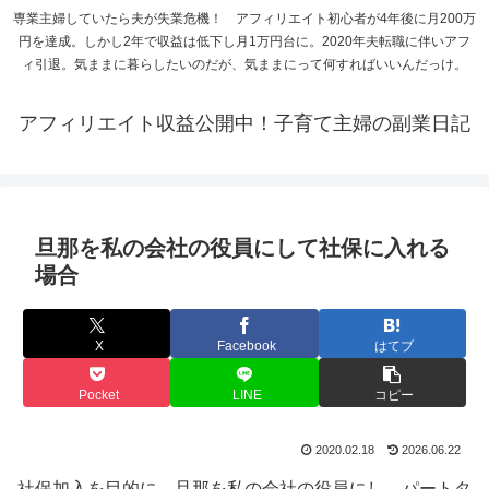
専業主婦していたら夫が失業危機！ アフィリエイト初心者が4年後に月200万
円を達成。しかし2年で収益は低下し月1万円台に。2020年夫転職に伴いアフ
ィ引退。気ままに暮らしたいのだが、気ままにって何すればいいんだっけ。
アフィリエイト収益公開中！子育て主婦の副業日記
旦那を私の会社の役員にして社保に入れる
場合
X
Facebook
はてブ
Pocket
LINE
コピー
2020.02.18
2026.06.22
社保加入を目的に、旦那を私の会社の役員にし、パートタ