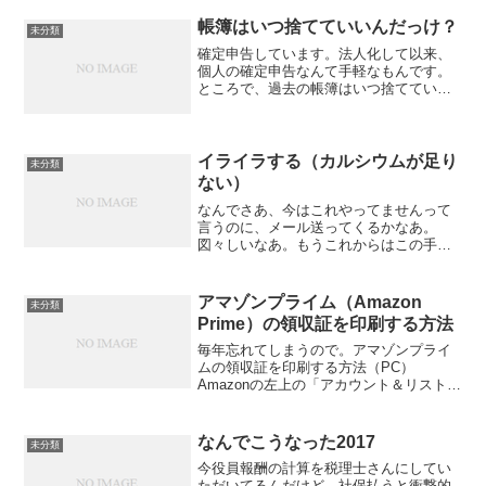
りました。何やねん、これ。これまで知
らずにピンバックをたくさん送信してい
帳簿はいつ捨てていいんだっけ？
未分類
たものと思われま...
確定申告しています。法人化して以来、
個人の確定申告なんて手軽なもんです。
ところで、過去の帳簿はいつ捨てていい
んだっけ？国税庁を見てみたら、「事業
年度の確定申告書の提出期限の翌日から7
年間(注2)保存しなければなりません。」
とのこと。注２では...
イライラする（カルシウムが足り
未分類
ない）
なんでさあ、今はこれやってませんって
言うのに、メール送ってくるかなあ。
図々しいなあ。もうこれからはこの手の
メールは無視しようと思う。なんのこっ
ちゃ私にしかわからないネタですみませ
んが、もうはっきり言って面倒です。す
アマゾンプライム（Amazon
未分類
みませんこの手のメールはお...
Prime）の領収証を印刷する方法
毎年忘れてしまうので。アマゾンプライ
ムの領収証を印刷する方法（PC）
Amazonの左上の「アカウント＆リスト」
にカーソルを合わせるか、クリックする
「プライム 会員特典とお支払方法の確
認」をクリックする「プライム会員情
なんでこうなった2017
未分類
報」をクリックする画面の...
今役員報酬の計算を税理士さんにしてい
ただいてるんだけど、社保払うと衝撃的