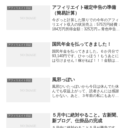
す。安定企業をやめてまでなりたかった
ライターも３年もちませんでし...
アフィリエイト確定申告の準備
アフィリエイト日記
（簡易計算）
今ざっと計算した限りでの今年のアフィ
リエイト収入の状況売上：575万円経費：
184万円所得金額：325万円←青色申告特
別控除を引いた未記帳のもの売上：100万
円？経費：30万円？とすると、事業所得
は390万円。（青色申告特別控除後の）所
国民年金を払ってきました！
アフィリエイト日記
得金...
国民年金を払ってきました。６か月分で
93,140円です。ひゃっほう！もうあとに
は引けません！稼がねば！！！金額は、
半年分を一括前納で93,140円でした。各
月で納めると、15,650円×6=93,900円で
すので、760円ほど得をしました。...
風邪っぽい
アフィリエイト日記
風邪ひいたっぽいから今日は休んでた休
んでも収益上がって、読者さんには感謝
しかない。あと、３年前の私にもありが
とうって思う。(←ナルシスト)風邪ひいた
のが確定申告後でよかったわあ。明日滑
り込みで終わらせるぜ！とかいう話な
ら、間に合わなかったか...
５月中に絶対やること。古新聞、
アフィリエイト日記
新ブログ、仕掛品の完成
５月中に絶対やること５月が勝負です。