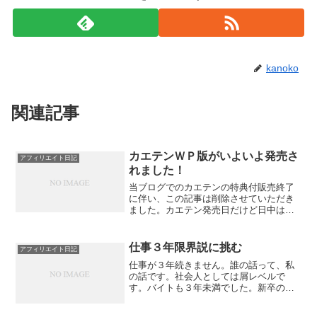
kanoko
関連記事
カエテンＷＰ版がいよいよ発売さ
アフィリエイト日記
れました！
当ブログでのカエテンの特典付販売終了
に伴い、この記事は削除させていただき
ました。カエテン発売日だけど日中は私
は子どもとしまじろうコンサートに行っ
たというだけの大したことない記事でし
た。さてそんなカエテン発売日ですが、
仕事３年限界説に挑む
アフィリエイト日記
日中私が何をやっていたか...
仕事が３年続きません。誰の話って、私
の話です。社会人としては屑レベルで
す。バイトも３年未満でした。新卒の会
社は３年以上続きましたが、途中で業務
内容が変わっており、各々３年未満で