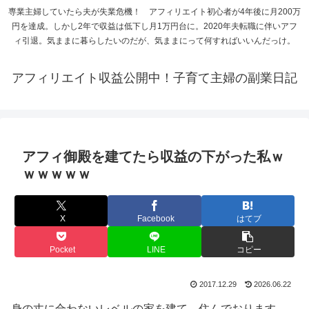
専業主婦していたら夫が失業危機！ アフィリエイト初心者が4年後に月200万
円を達成。しかし2年で収益は低下し月1万円台に。2020年夫転職に伴いアフ
ィ引退。気ままに暮らしたいのだが、気ままにって何すればいいんだっけ。
アフィリエイト収益公開中！子育て主婦の副業日記
アフィ御殿を建てたら収益の下がった私ｗ
ｗｗｗｗｗ
X
Facebook
はてブ
Pocket
LINE
コピー
2017.12.29
2026.06.22
身の丈に合わないレベルの家を建て、住んでおります。