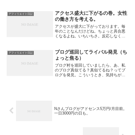
なんだ、子テーマってのをダウンロード
すると、メインのテーマと両方編集でき
るようになるわけね。なる...
アクセス盛大に下がるの巻。女性
アフィリエイト日記
の働き方を考える。
アクセスが盛大に下がっております。毎
年のことなんだけどね。ちょっと具合悪
くなるよね。いちいちさ。反応しなくて
いいのにね。なんだか知らんが、前年同
日比（同日比ってひたすら意味ない。せ
めて同じ曜日とかにしないと意味ないん
ブログ巡回してライバル発見（ち
アフィリエイト日記
だが）を見たり、もう大変...
ょっと焦る）
ブログ村を巡回していましたら、あ、私
のブログ真似てる？真似てるね？ってブ
ログを発見。こういうとき、気持ちがざ
わざわしますよね。ついに抜かされるの
か～、とか。気になるな～、とか。でも
さあ、こういうの、今まで何回もあっ
た。ブログテーマを真似られ...
Nさんブログがアドセンス5万円/月目前。
一日3000円の日も。