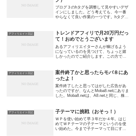
ブログ３のhタグを調整して見やすいデザ
インにしました。どう考えても、今一番
やらなくて良い作業の一つです。hタグは
いいから、記事を書いたり、領収証を貼
ったり、記帳したりすべきなのです。な
のに何をやっとんだお前は。ですが、も
トレンドアフィリで月20万円だっ
アフィリエイト日記
うやっちゃったんだか...
て！おめでとうございます
あるアフィリエイターさんが稼げるよう
になっているのを見つけて、ちょっと嬉
しかったのでご紹介します。この方で
す。まああれだ、商材アフィリエイター
さんなわけですが、この方は、以前ブロ
グで（一方的に）取り上げさせていただ
案件終了かと思ったらモバ８にあ
アフィリエイト日記
いたんですよね。「アフィリ...
ったよ！
案件終了したと思ってはがした広告があ
ったのですが、なんとMoba8.netにありま
した。Moba8.netは、A8.netと同じ、株式
会社ファンコミュニケーションズが運営
するアフィリエイト広告配信会社です。
なんかさあ、使い方わかんないから登...
子テーマに挑戦（おそっ！）
アフィリエイト日記
ＷＰを使い始めて早３年だか４年。はじ
めてＷＰテーマの子テーマというのを使
い始めた。今まで子テーマって目にする
たびにそれ何だろうって思ってたけど、