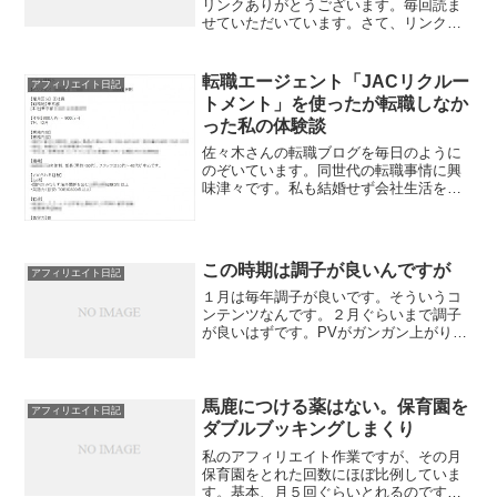
リンクありがとうございます。毎回読ま
せていただいています。さて、リンクし
ていただいた私の記事に、間違いなどあ
りましたので修正をしておきました。ご
迷惑ですみません。また、こたつさんの
転職エージェント「JACリクルー
アフィリエイト日記
記事を読ませていただいて...
トメント」を使ったが転職しなか
った私の体験談
佐々木さんの転職ブログを毎日のように
のぞいています。同世代の転職事情に興
味津々です。私も結婚せず会社生活を続
けていたら、これぐらいの年齢でそうい
う悩みを持っていたのかなとか、もう一
人の私の人生のようで、すごく気になり
ます。さて、佐々木さんが...
この時期は調子が良いんですが
アフィリエイト日記
１月は毎年調子が良いです。そういうコ
ンテンツなんです。２月ぐらいまで調子
が良いはずです。PVがガンガン上がり、
あまりその検索キーワードと関係ないペ
ージまで読まれて、高額の商品も売れま
す。そうすると、精神も落ち着きます。
（←とか報酬に精神状態...
馬鹿につける薬はない。保育園を
アフィリエイト日記
ダブルブッキングしまくり
私のアフィリエイト作業ですが、その月
保育園をとれた回数にほぼ比例していま
す。基本、月５回ぐらいとれるのです