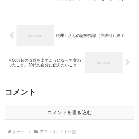
が、まあ、なんだかんだ予定が入った
り、子供が体調悪くしたりして、４回ぐ
らいに減るのね。そうすると、全然仕事
できません。１１月もそうでし...
税理士さんの記帳指導（最終回）終了
月50万超の収益を出すようになって変わ
ったこと。20代の自分に伝えたいこと
コメント
コメントを書き込む
ホーム
アフィリエイト日記