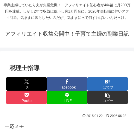
専業主婦していたら夫が失業危機！ アフィリエイト初心者が4年後に月200万
円を達成。しかし2年で収益は低下し月1万円台に。2020年夫転職に伴いアフ
ィ引退。気ままに暮らしたいのだが、気ままにって何すればいいんだっけ。
アフィリエイト収益公開中！子育て主婦の副業日記
税理士指導
X
Facebook
はてブ
Pocket
LINE
コピー
2015.01.22
2026.06.22
一応メモ