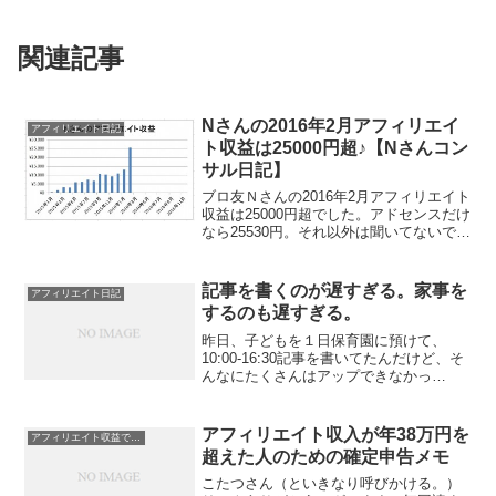
関連記事
Nさんの2016年2月アフィリエイ
アフィリエイト日記
ト収益は25000円超♪【Nさんコン
サル日記】
ブロ友Ｎさんの2016年2月アフィリエイト
収益は25000円超でした。アドセンスだけ
なら25530円。それ以外は聞いてないです
が、楽天が2000円ぐらいじゃないかと。
あと、もしかしたらA8で2000円ぐらい発
生があるかもしれません。アドセン...
記事を書くのが遅すぎる。家事を
アフィリエイト日記
するのも遅すぎる。
昨日、子どもを１日保育園に預けて、
10:00-16:30記事を書いてたんだけど、そ
んなにたくさんはアップできなかっ
た。・前日にむっちゃくちゃ力を入れて
下書きした1000文字超の記事に、画像を
入れて（加工もして）、アフィリリンク
アフィリエイト収入が年38万円を
アフィリエイト収益で扶養外に！？
を20ぐらい入...
超えた人のための確定申告メモ
こたつさん（といきなり呼びかける。）