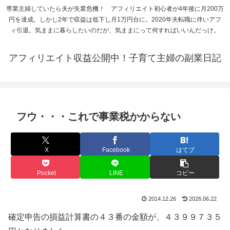
専業主婦していたら夫が失業危機！ アフィリエイト初心者が4年後に月200万
円を達成。しかし2年で収益は低下し月1万円台に。2020年夫転職に伴いアフ
ィ引退。気ままに暮らしたいのだが、気ままにって何すればいいんだっけ。
アフィリエイト収益公開中！子育て主婦の副業日記
フウ・・・これで事業税かからない
X
Facebook
はてブ
Pocket
LINE
コピー
2014.12.26
2026.06.22
確定申告の損益計算書の４３番の金額が、４３９９７３５