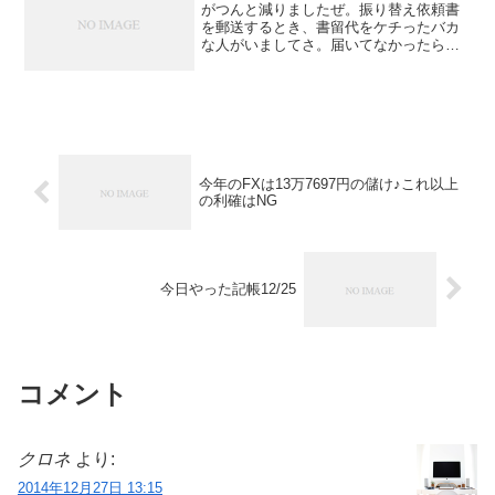
がつんと減りましたぜ。振り替え依頼書
を郵送するとき、書留代をケチったバカ
な人がいましてさ。届いてなかったらど
うなるんですかとか、迷惑な電話を税務
署にかけたって話がありましたよね。確
定申告後に所得税の振替依頼書が税務署
に届いていないとどうなる...
今年のFXは13万7697円の儲け♪これ以上
の利確はNG
今日やった記帳12/25
コメント
クロネ
より:
2014年12月27日 13:15