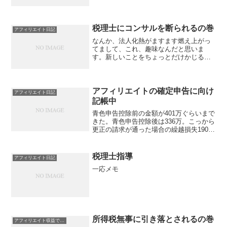
ければ、子供もったりできませんよね
え。旦那と結婚するまで、私、子供とか
育てる責任負えないわ、出産なんてした
くないわと思っておりました...
税理士にコンサルを断られるの巻
アフィリエイト日記
なんか、法人化熱がますます燃え上がっ
てまして、これ、趣味なんだと思いま
す。新しいことをちょっとだけかじるの
が好き。そこで、起業サポートをうたっ
ている、税理士資格持ち、社労士資格持
ちの事務所に問い合わせしてみたの巻。
今の税理士さん（小動物系美...
アフィリエイトの確定申告に向け
アフィリエイト日記
記帳中
青色申告控除前の金額が401万ぐらいまで
きた。青色申告控除後は336万。こっから
更正の請求が通った場合の繰越損失190万
を引いて、簡易税額計算。おお！払えそ
うなレベルまで落ちてきたではないです
か。頑張れ頑張れ。
税理士指導
アフィリエイト日記
一応メモ
所得税無事に引き落とされるの巻
アフィリエイト収益で扶養外に！？