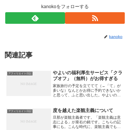
kanokoをフォローする
kanoko
関連記事
やよいの福利厚生サービス「クラ
アフィリエイト日記
ブオフ」（無料）がお得すぎる
家族旅行の予定を立ててて（←「て」が
多いな）なんとかお得に予約できないか
と思って、ふと思い出した。やよいの安
心サポートだっけか、年１万円ぐらいの
アレに申し込んだら、福利厚生サービス
「クラブオフ」ってのに無料登録できる
度を越えた楽観主義について
アフィリエイト日記
ってパンフで読んだ。そん...
旦那が楽観主義者です。「楽観主義は意
志による」が座右の銘です。こちらの記
事にも。こんな時代に、楽観主義でもな