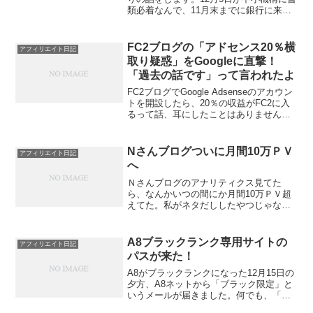
類必着なんで、11月末までに銀行に来て
くださいって言われたけど、それだと書
類に不備があったときとかに不安なん
で、11月上旬に来てくださいって言われ
FC2ブログの「アドセンス20％横
アフィリエイト日記
た。手続きは、2か...
取り疑惑」をGoogleに直撃！
「過去の話です」って言われたよ
FC2ブログでGoogle Adsenseのアカウン
トを開設したら、20％の収益がFC2に入
るって話、耳にしたことはありません
か？これが理由でFC2でアフィリエイト
するのを避けた方もおられるはず。この
噂が真実かどうか、Googleに問いあわ...
Nさんブログついに月間10万ＰＶ
アフィリエイト日記
へ
Ｎさんブログのアナリティクス見てた
ら、なんかいつの間にか月間10万ＰＶ超
えてた。私がネタだししたやつじゃなく
て、Ｎさんが自主的に始めて一日１記事
更新してるやつ。こりゃびっくり。月間
１０万ＰＶって、なかなかの規模のブロ
A8ブラックランク専用サイトの
アフィリエイト日記
グじゃあないですか。ちな...
パスが来た！
A8がブラックランクになった12月15日の
夕方、A8ネットから「ブラック限定」と
いうメールが届きました。何でも、「ブ
ラック限定の特別単価、普段は公開され