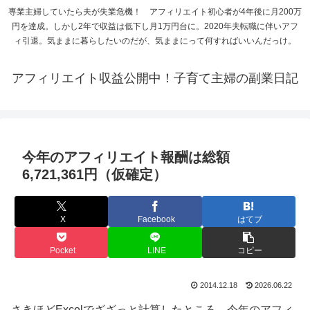
専業主婦していたら夫が失業危機！ アフィリエイト初心者が4年後に月200万
円を達成。しかし2年で収益は低下し月1万円台に。2020年夫転職に伴いアフ
ィ引退。気ままに暮らしたいのだが、気ままにって何すればいいんだっけ。
アフィリエイト収益公開中！子育て主婦の副業日記
今年のアフィリエイト報酬は総額
6,721,361円（仮確定）
X
Facebook
はてブ
Pocket
LINE
コピー
2014.12.18
2026.06.22
さきほどExcelでざざっと計算したところ、今年のアフィ