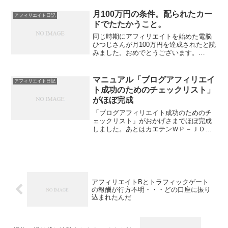
ていない特別単価をまとめたブラック会
員様限定特別サイト」があるとのこと
月100万円の条件。配られたカー
アフィリエイト日記
で、そのURLとパ...
ドでたたかうこと。
同じ時期にアフィリエイトを始めた電脳
ひつじさんが月100万円を達成されたと読
みました。おめでとうございます。
（注 私は実際には2010年からやってい
るが、2013年から稼ぎを意識して本格的
に始めたので、何となく2012～2013年に
マニュアル「ブログアフィリエイ
アフィリエイト日記
始めた人...
ト成功のためのチェックリスト」
がほぼ完成
「ブログアフィリエイト成功のためのチ
ェックリスト」がおかげさまでほぼ完成
しました。あとはカエテンＷＰ－ＪＯＹ
発売日である7/22まで、もし思い出した
ことがあれば追加しようかなと思いま
す。チェック項目は73項目で、ページ数
は10ページになりま...
アフィリエイトBとトラフィックゲート
の報酬が行方不明・・・どの口座に振り
込まれたんだ