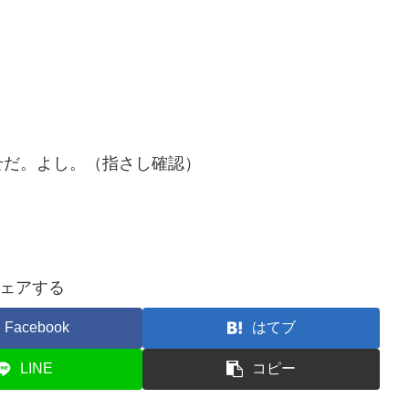
。
せだ。よし。（指さし確認）
ェアする
Facebook
はてブ
LINE
コピー