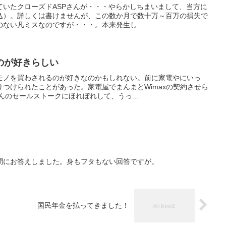
ていたクローズドASPさんが・・・やらかしちまいまして、当方に
込）。詳しくは書けませんが、この数か月で数十万～百万の損失で
ない凡ミスなのですが・・・。本来発生し...
のが好きらしい
モノを買わされるのが好きなのかもしれない。前に家電やにいっ
つけられたことがあった。家電屋でまんまとWimaxの契約させら
んのセールストークにほれぼれして、うっ...
問にお答えしました。身もフタもない回答ですが。
国民年金を払ってきました！