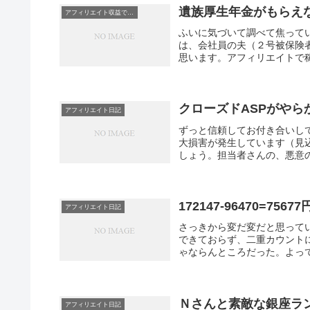
遺族厚生年金がもらえ
アフィリエイト収益で扶養外に！？
ふいに気づいて調べて焦って
は、会社員の夫（２号被保険
思います。アフィリエイトで稼
クローズドASPがやら
アフィリエイト日記
ずっと信頼してお付き合いし
大損害が発生しています（見
しょう。担当者さんの、悪意の
172147-96470=7
アフィリエイト日記
さっきから変だ変だと思って
できておらず、二重カウント
ゃならんところだった。よって、
Ｎさんと素敵な銀座ラ
アフィリエイト日記