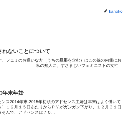
kanoko
されないことについて
す。フェミのお嫌いな方（うちの旦那を含む）はこの線の内側にお
---------------------------私の知人に、すさまじいフェミニストの女性
の年末年始
ドセンス2014年末-2015年初頭のアドセンス主婦は年末はよく働いて
ｗ）１２月１５日あたりからＰＶがガンガン下がり、１２月３１日
そんで、アドセンスは７０...