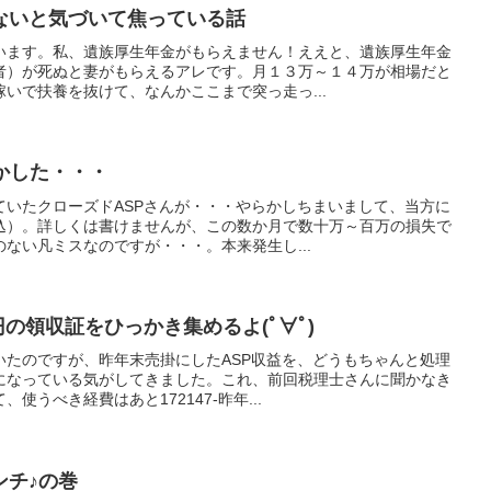
ないと気づいて焦っている話
います。私、遺族厚生年金がもらえません！ええと、遺族厚生年金
者）が死ぬと妻がもらえるアレです。月１３万～１４万が相場だと
いで扶養を抜けて、なんかここまで突っ走っ...
かした・・・
ていたクローズドASPさんが・・・やらかしちまいまして、当方に
込）。詳しくは書けませんが、この数か月で数十万～百万の損失で
ない凡ミスなのですが・・・。本来発生し...
5677円の領収証をひっかき集めるよ(ﾟ∀ﾟ)
いたのですが、昨年末売掛にしたASP収益を、どうもちゃんと処理
になっている気がしてきました。これ、前回税理士さんに聞かなき
使うべき経費はあと172147-昨年...
ンチ♪の巻