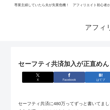
専業主婦していたら夫が失業危機！ アフィリエイト初心者が4
アフィ
セーフティ共済加入が正直めん
X
Facebook
はてブ
セーフティ共済に480万ってずっと書いてま