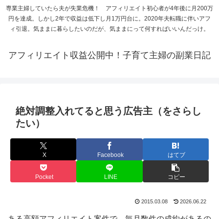
専業主婦していたら夫が失業危機！ アフィリエイト初心者が4年後に月200万
円を達成。しかし2年で収益は低下し月1万円台に。2020年夫転職に伴いアフ
ィ引退。気ままに暮らしたいのだが、気ままにって何すればいいんだっけ。
アフィリエイト収益公開中！子育て主婦の副業日記
絶対調整入れてると思う広告主（をさらし
たい）
X
Facebook
はてブ
Pocket
LINE
コピー
2015.03.08
2026.06.22
ある高額アフィリエイト案件で、毎月数件の成約があるの