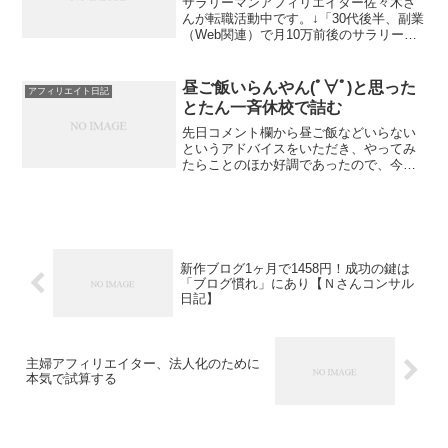
サラリーマンアフィリエイター佐々木さ
んが転職活動中です。↓「30代後半、副業
（Web関連）で月10万前後のサラリーマ
ン（妻子あり）の転職 」佐々木さんは、
私のアフィリエイトの同期です。（電脳
ひつじさんに続き、またしても勝手に同
昼ご飯いらんやん(ﾟ∀ﾟ)と思った
アフィリエイト日記
期と認定。）な...
とたん一斉休校で詰む
先日コメント欄から昼ご飯などいらない
というアドバイスをいただき、やってみ
たらことのほか好調であったので、今後
は昼飯抜きで仕事バリバリやろうと思っ
たのは2月28日金曜のこと。そう、その日
に安倍某が学校は来週から休みといきな
り宣言し、我々を混乱...
新作ブログ1ヶ月で1458円！成功の鍵は
「ブログ慣れ」にあり【Ｎさんコンサル
日記】
主婦アフィリエイター、法人化のために
本気で試算する