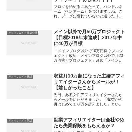
ブログを始めるにあたって、ハンドルネ
ーム（ペンネーム）をつけますよね。こ
れ、ブログに慣れていないと迷ったり、
適当につけちゃったりすると思うのです
が、わりと大切だと思います。私がおす
すめするのは「本名っぽいけど本名では
メイン以外で月50万プロジェクト
アフィリエイト収益公開
ないっぽい、普通の名前」...
【目標2018年末達成】2017年中
に40万が目標
「メインブログ以外で10万円稼ぐプロジ
ェクト」改め「メインブログ以外で月20
万円稼ぐプロジェクト」改め「メインブ
ログ以外で月50万円稼ぐプロジェクト」
の備忘録。今年は30万以上キープを目指
し、今年中にできれば40万にのせたい。
収益月10万超になった主婦アフィ
アフィリエイト日記
（この２年、1...
リエイターさんからメールが！
【嬉しかったこと】
先日、ある女性アフィリエイターさんか
らメールをいただきました。「収益が今
月はじめて１０万を超えました」という
ご報告でした。ありがとうございます！
（なんだ、書き出しが情報商材ブログみ
たいになってるけど大丈夫なのだろう
副業アフィリエイターは会社やめ
アフィリエイト日記
か）２０１４年の１０月頃に...
たら失業保険をもらえるか？