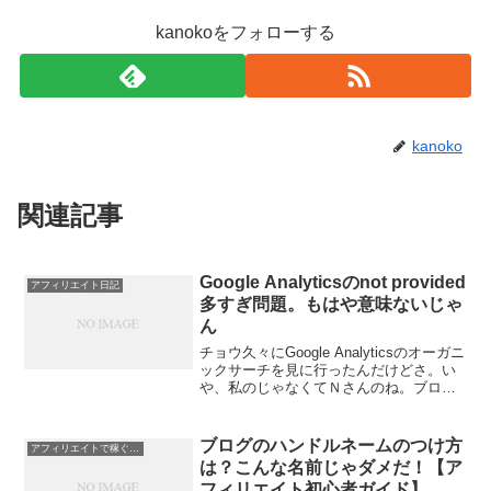
kanokoをフォローする
kanoko
関連記事
Google Analyticsのnot provided
アフィリエイト日記
多すぎ問題。もはや意味ないじゃ
ん
チョウ久々にGoogle Analyticsのオーガニ
ックサーチを見に行ったんだけどさ。い
や、私のじゃなくてＮさんのね。ブログ
のさ。そしたら、今きづいたんだが、not
providedが98％だった。これってもは
や、アクセス解析の意味なくな...
ブログのハンドルネームのつけ方
アフィリエイトで稼ぐコツ（初心者向け）
は？こんな名前じゃダメだ！【ア
フィリエイト初心者ガイド】