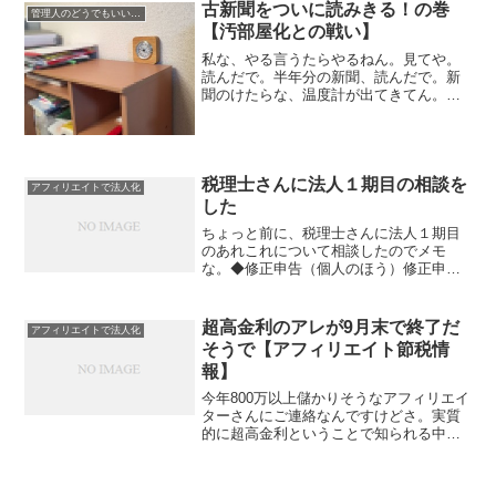
がきた。そりゃそうだ。銀行残高がなか
古新聞をついに読みきる！の巻
管理人のどうでもいい日記
ったんだもん。なぜ...
【汚部屋化との戦い】
私な、やる言うたらやるねん。見てや。
読んだで。半年分の新聞、読んだで。新
聞のけたらな、温度計が出てきてん。こ
の温度計、あったことすら忘れとった
わ。（ということは、なくても支障ない
ということだわな。）スタート時６月１
３日そして今日あとはあれだ...
税理士さんに法人１期目の相談を
アフィリエイトで法人化
した
ちょっと前に、税理士さんに法人１期目
のあれこれについて相談したのでメモ
な。◆修正申告（個人のほう）修正申告
（更正の請求）をするなら、今年がよい
のか、来年がよいのか。国保が増額にな
るかもしれないので、それなら今年のほ
超高金利のアレが9月末で終了だ
アフィリエイトで法人化
うがいいか？など。結論はよ...
そうで【アフィリエイト節税情
報】
今年800万以上儲かりそうなアフィリエイ
ターさんにご連絡なんですけどさ。実質
的に超高金利ということで知られる中小
企業倒産防止共済（セーフティ共済）が
なんと10月1日より改悪です。節税したい
方はとりあえず、ハンコ持って銀行に走