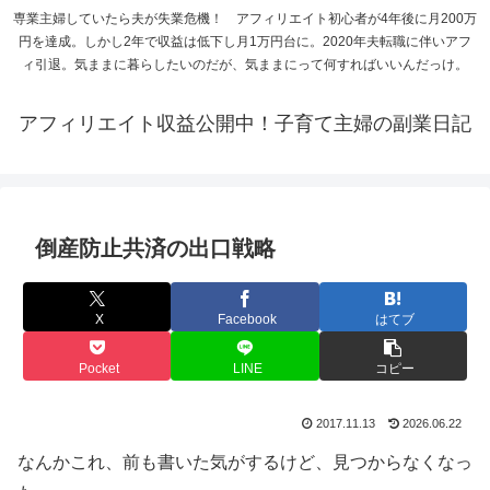
専業主婦していたら夫が失業危機！ アフィリエイト初心者が4年後に月200万
円を達成。しかし2年で収益は低下し月1万円台に。2020年夫転職に伴いアフ
ィ引退。気ままに暮らしたいのだが、気ままにって何すればいいんだっけ。
アフィリエイト収益公開中！子育て主婦の副業日記
倒産防止共済の出口戦略
X
Facebook
はてブ
Pocket
LINE
コピー
2017.11.13
2026.06.22
なんかこれ、前も書いた気がするけど、見つからなくなっ