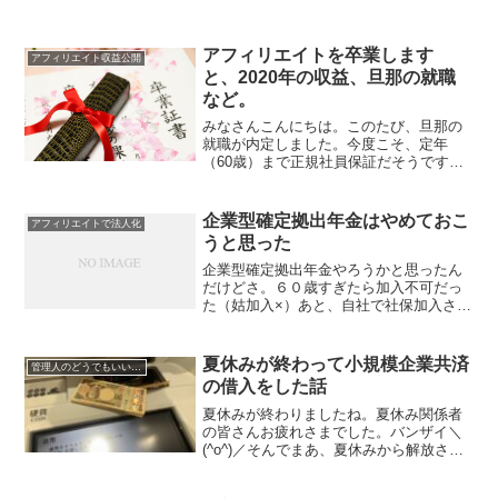
アフィリエイトを卒業します
アフィリエイト収益公開
と、2020年の収益、旦那の就職
など。
みなさんこんにちは。このたび、旦那の
就職が内定しました。今度こそ、定年
（60歳）まで正規社員保証だそうです。
年収は800万円をベースに交渉をしている
ようです。これまで何度も裏切られてき
た旦那の就職。いきなり年収が半減した
企業型確定拠出年金はやめておこ
アフィリエイトで法人化
り。首切られたり。首...
うと思った
企業型確定拠出年金やろうかと思ったん
だけどさ。６０歳すぎたら加入不可だっ
た（姑加入×）あと、自社で社保加入させ
ない従業員もＮＧかと。とすると、加入
するのは私一人になってさ。そうする
と、手数料は初期投資１０万円で、毎年
夏休みが終わって小規模企業共済
管理人のどうでもいい日記
の手数料が８万円ぐらい。...
の借入をした話
夏休みが終わりましたね。夏休み関係者
の皆さんお疲れさまでした。バンザイ＼
(^o^)／そんでまあ、夏休みから解放され
た喜びに浸っていたら、カード会社二社
から引き落としできなかったよって通知