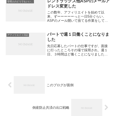
レントラックス他ASPのメールア
管理人のどうでもいい日記
てちゃんと...
ドレス変更した
この数年、アフィリエイトを始めて以
来、ずーーーーーっと一日5分ぐらい、
ASPのメール開いて捨てる作業をして
た。止めることができないASPからのお
知らせメールがずっと自分のメインのア
ドレスに届くじゃないですか。レントラ
パートで週１日働くことになりま
アフィリエイト日記
ックスさんとか、自分が提...
した
先日応募したパートの仕事ですが、面接
に行ったところその場で採用され、週１
日、３時間ほど働くことになりました。
何だろうこの小さすぎる仕事(ﾟ∀ﾟ)私にぴ
ったり(ﾟ∀ﾟ)時給は1500円未満でぱっとし
ませんが、いいの、これで。月2万円ほど
の給料...
このブログが面倒
倒産防止共済の出口戦略