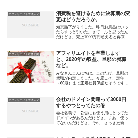
べているところ。しかしさあ。この忙し
いのに、何回もセミナーとか行けるんか
ね。子連れでさ。と思っていたらさ、創
消費税を避けるために決算期の変
アフィリエイトで法人化
業５年以上、すなわち個人...
更はどうだろうか。
知恵熱下がりました。昨日お風呂はいっ
たらすっと引いた。さて、ふと思ったん
だけどさ。売上1000万円超えると再来年
消費税でしょ。でも、アドセンスって輸
出免税だったっけ、で、この消費税の計
算のもとになる売上には含まれないんだ
アフィリエイトを卒業します
アフィリエイト収益公開
よね。売上が下がった...
と、2020年の収益、旦那の就職
など。
みなさんこんにちは。このたび、旦那の
就職が内定しました。今度こそ、定年
（60歳）まで正規社員保証だそうです。
年収は800万円をベースに交渉をしている
ようです。これまで何度も裏切られてき
た旦那の就職。いきなり年収が半減した
会社のドメイン間違って3000円
アフィリエイトで法人化
り。首切られたり。首...
するやつとってたの巻
会社名義で、公告にも使う用にとってた
ドメインがあるんだけどさ。まあ、使っ
てないんだけどさ。それ、さっき更新の
通知が来たんだけど、１年で3000円する
ドメインだった(ﾟ∀ﾟ)バカだなあ。1200円
ぐらいのやつかとおもってたよ。どうし