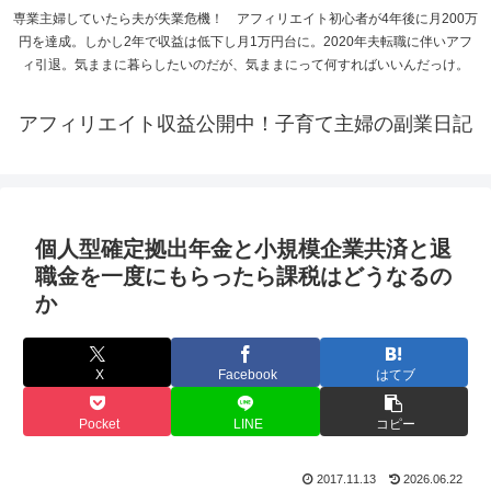
専業主婦していたら夫が失業危機！ アフィリエイト初心者が4年後に月200万
円を達成。しかし2年で収益は低下し月1万円台に。2020年夫転職に伴いアフ
ィ引退。気ままに暮らしたいのだが、気ままにって何すればいいんだっけ。
アフィリエイト収益公開中！子育て主婦の副業日記
個人型確定拠出年金と小規模企業共済と退
職金を一度にもらったら課税はどうなるの
か
X
Facebook
はてブ
Pocket
LINE
コピー
2017.11.13
2026.06.22