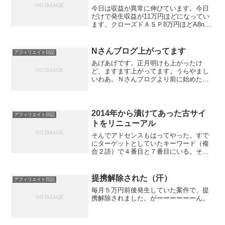
今日は収益が異常に伸びています。今日
だけで発生収益が11万円ほどになってい
ます。クローズドＡＳＰ8万円ほどA8net
2万円強アドセンス8000円弱クローズドＡ
ＳＰは重複してカウントしてるんじゃな
いよね？びっくりします。昨日まで無風
Nさんブログ上がってます
アフィリエイト日記
だったの...
あげあげです。正月明けも上がったけ
ど、ますます上がってます。うらやまし
いわあ。Ｎさんブログより前に始めた私
のブログを追い越して、どんどん伸びて
いってしまいました。（嬉しいが複雑な
心境でもある。が、Ｎさんブログは毎日
更新で私のブログは月数回更...
2014年から漬けてあった古サイ
アフィリエイト日記
トをリニューアル
そんでアドセンスもはってやった。すで
にターゲットとしていたキーワード（複
合２語）で４番目と７番目にいる。そん
で、需要がすごく少ないｗ目標収益月
2000円ぐらいのミニサイト。頑張れ。
提携解除された（汗）
アフィリエイト日記
毎月５万円前後発生していた案件で、提
携解除されました。がーーーーーーん。