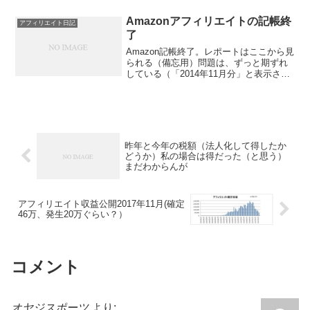
Amazonアフィリエイトの記帳終
アフィリエイト日記
了
Amazon記帳終了。レポートはここから見
られる（備忘用）問題は、ずっと期ずれ
している（「2014年11月分」と表示され
るやつを2015年1月分として計上してい
る）ということだ。ただ、miscellaneous
creditとかいうのもあっ...
昨年と今年の税額（法人化して得したか
どうか）私の場合は得だった（と思う）
まだわからんが
アフィリエイト収益公開2017年11月(確定
46万、発生20万ぐらい？）
コメント
オヤジスポーツ
より: