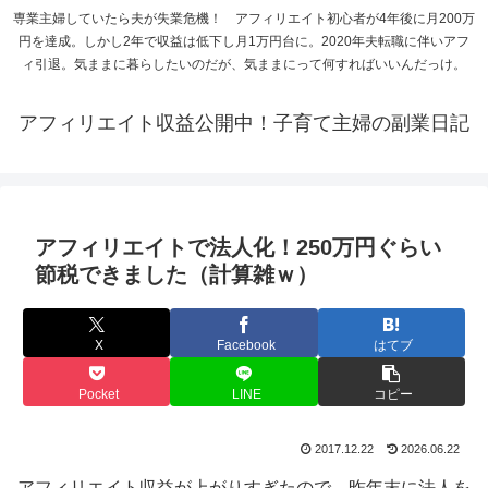
専業主婦していたら夫が失業危機！ アフィリエイト初心者が4年後に月200万
円を達成。しかし2年で収益は低下し月1万円台に。2020年夫転職に伴いアフ
ィ引退。気ままに暮らしたいのだが、気ままにって何すればいいんだっけ。
アフィリエイト収益公開中！子育て主婦の副業日記
アフィリエイトで法人化！250万円ぐらい
節税できました（計算雑ｗ）
X
Facebook
はてブ
Pocket
LINE
コピー
2017.12.22
2026.06.22
アフィリエイト収益が上がりすぎたので、昨年末に法人を