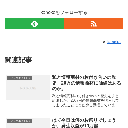
kanokoをフォローする
kanoko
関連記事
私と情報商材のお付き合いの歴
アフィリエイト日記
史。20万の情報商材に価値はある
のか。
私と情報商材のお付き合いの歴史をまと
めました。20万円の情報商材を購入して
しまったことにまだ少し動揺していま
す。ですが、まあ、買っちゃったものは
仕方ないですし、なぜ私はこれを買って
しまったのか、少し客観的に（ぜんぜん
はて今日は何のお祭りでしょう
アフィリエイト日記
客観的じゃないか）考えて...
か。発生収益が10万超