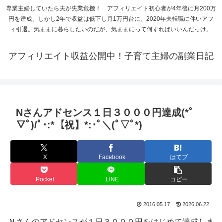
専業主婦していたら夫が失業危機！ アフィリエイト初心者が4年後に月200万
円を達成。しかし2年で収益は低下し月1万円台に。2020年夫転職に伴いアフ
ィ引退。気ままに暮らしたいのだが、気ままにって何すればいいんだっけ。
アフィリエイト収益公開中！子育て主婦の副業日記
Nさんアドセンス１日３０００円達成(*ﾟ
▽ﾟ)/ﾟ･:*【祝】*:･ﾟ＼(ﾟ▽ﾟ*)
X
Facebook
はてブ
Pocket
LINE
コピー
2016.05.17
2026.06.22
Ｎさんのアドセンスが１日３０００円をはじめて達成しま