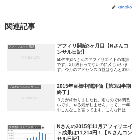
kanoko
関連記事
アフィリ開始3ヶ月目【Nさんコ
アフィリエイト日記
ンサル日記】
50代主婦Nさんのアフィリエイトの進捗
です。3月終わってないのに〆ちゃいま
す。今月のアドセンス収益はなんと3100
円！（新規ブログは2200円、既存ブログ
は900円）先月（2015年2月）の1458円か
ら倍増しました！開始した2015年1月...
2015年目標中間評価【第3四半期
ブロ友Nさんコンサル日記
終了】
９月が終わりましたね。雨なので体調悪
いです。やる気がしません。って、一年
中こんなこと言ってます。こんな日はア
フィリやっても大した記事かけないし、
こっちのブログでも更新するよろし。な
んかさあ、思うんだけどさあ。私は砂漠
Nさんの2015年11月アフィリエイ
ブロ友Nさんコンサル日記
の国にでも移住すればいい...
ト成果は11,214円！【Ｎさんコン
サル日記】