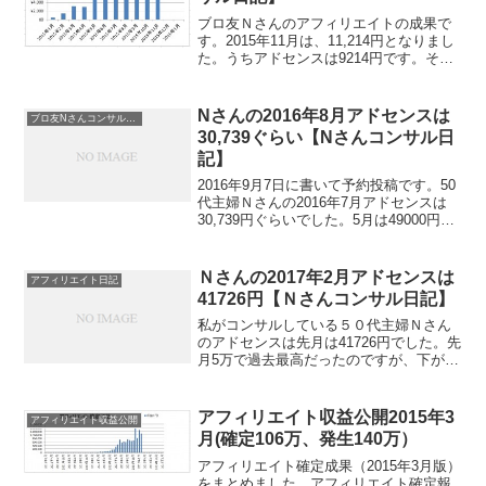
ブロ友Ｎさんのアフィリエイトの成果で
す。2015年11月は、11,214円となりまし
た。うちアドセンスは9214円です。そ
う、なんとA8netでも成果が発生したんで
すよね！2000円だそうです。A8では他に
セルフバックもしたようですが、20...
Nさんの2016年8月アドセンスは
ブロ友Nさんコンサル日記
30,739ぐらい【Nさんコンサル日
記】
2016年9月7日に書いて予約投稿です。50
代主婦Ｎさんの2016年7月アドセンスは
30,739円ぐらいでした。5月は49000円、
6月は42,000円、7月は29000円でした。
ここで下げ止まり、9月に入ってからはイ
ケイケです。いや、イケ...
Ｎさんの2017年2月アドセンスは
アフィリエイト日記
41726円【Ｎさんコンサル日記】
私がコンサルしている５０代主婦Ｎさん
のアドセンスは先月は41726円でした。先
月5万で過去最高だったのですが、下がり
ました。アルゴリズム変動で下がったた
めです。私のメインブログ各種も落ちま
したので、同じ手法で作っているＮさん
アフィリエイト収益公開2015年3
アフィリエイト収益公開
のブログも下がっ...
月(確定106万、発生140万）
アフィリエイト確定成果（2015年3月版）
をまとめました。アフィリエイト確定報