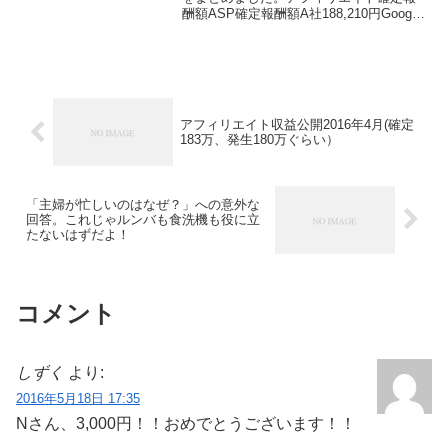
酬額ASP確定報酬額A社188,210円Google
Adsense（アドセンス）224,442円L社0円
R社10,249円AM社17,364円クローズド
ASP6...
アフィリエイト収益公開2016年4月(確定
183万、発生180万ぐらい）
「主婦が忙しいのはなぜ？」への意外な
回答。これじゃルンバも食洗機も役に立
たないはずだよ！
コメント
しずく
より:
2016年5月18日 17:35
Nさん、3,000円！！おめでとうございます！！