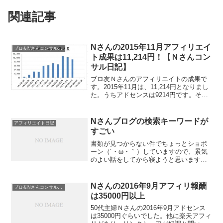
関連記事
Nさんの2015年11月アフィリエイ
ブロ友Nさんコンサル日記
ト成果は11,214円！【Ｎさんコン
サル日記】
ブロ友Ｎさんのアフィリエイトの成果で
す。2015年11月は、11,214円となりまし
た。うちアドセンスは9214円です。そ
う、なんとA8netでも成果が発生したんで
すよね！2000円だそうです。A8では他に
セルフバックもしたようですが、20...
Nさんブログの検索キーワードが
アフィリエイト日記
すごい
書類が見つからない件でちょっとショボ
ーン（´・ω・｀）していますので、景気
のよい話をしてから寝ようと思います。
Ｎさんのメインブログですが、大変景気
のよい状態となっております。１日３０
００ＰＶを安定して超えてます。検索キ
Nさんの2016年9月アフィリ報酬
ブロ友Nさんコンサル日記
ーワードを見ると、まあ...
は35000円以上
50代主婦Ｎさんの2016年9月アドセンス
は35000円ぐらいでした。他に楽天アフィ