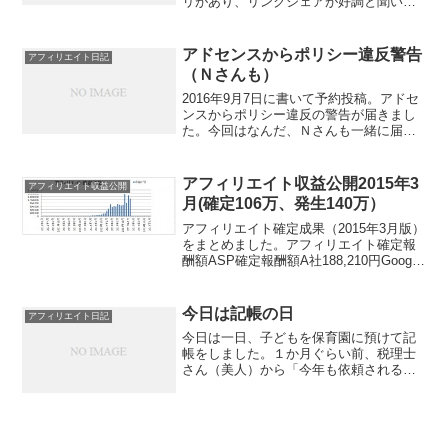
リがあり、リンクシェアが好調と聞いて
いますので、ＡＳＰを合計すると4万円を
超えているのかも。Amazonもちょこちょ
こ売れているはず。来年度になったらＮ
アドセンスからポリシー違反警告
アフィリエイト日記
さん...
（Ｎさんも）
2016年9月7日に書いて予約投稿。アドセ
ンスからポリシー違反の警告が届きまし
た。今回はなんだ、Ｎさんも一緒に届き
ました。各記事のタイトル直下において
いるレクタングル大が、スマホ版ではコ
ンテンツを押し下げていると言っている
アフィリエイト収益公開2015年3
アフィリエイト収益公開
ようです。今までそ...
月(確定106万、発生140万）
アフィリエイト確定成果（2015年3月版）
をまとめました。アフィリエイト確定報
酬額ASP確定報酬額A社188,210円Google
Adsense（アドセンス）224,442円L社0円
R社10,249円AM社17,364円クローズド
ASP6...
今日は記帳の日
アフィリエイト日記
今日は一日、子どもを保育園に預けて記
帳をしました。１か月ぐらい前、税理士
さん（美人）から「今年も依頼されるな
らそろそろ帳簿見せてね☆」と言われた
のです。それまでまったく放置していた
のです。今日やったこと・領収証を箱か
ら出した・領収証を仕分け...