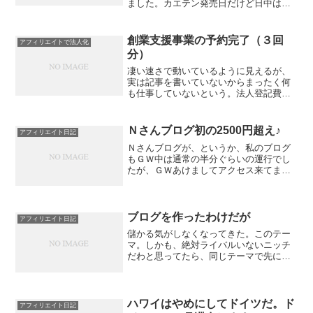
ました。カエテン発売日だけど日中は私
は子どもとしまじろうコンサートに行っ
たというだけの大したことない記事でし
た。さてそんなカエテン発売日ですが、
創業支援事業の予約完了（３回
アフィリエイトで法人化
日中私が何をやっていたか...
分）
凄い速さで動いているように見えるが、
実は記事を書いていないからまったく何
も仕事していないという。法人登記費用
節約を考えていて知った創業支援事業。
このセミナーを信金とか市役所とかで受
けると、登記のときの登録免許税が半額
Ｎさんブログ初の2500円超え♪
アフィリエイト日記
になるんですよね。半額っ...
Ｎさんブログが、というか、私のブログ
もＧＷ中は通常の半分ぐらいの運行でし
たが、ＧＷあけましてアクセス来てま
す。Ｎさんアドセンスは初の1日2500円超
え。現時点（22:44）で2700円。3000円
まで伸びるだろうか。ほんとさあ、主婦
のみなさ...
ブログを作ったわけだが
アフィリエイト日記
儲かる気がしなくなってきた。このテー
マ。しかも、絶対ライバルいないニッチ
だわと思ってたら、同じテーマで先にブ
ログ作っている人もいて驚愕。（まあ、
あまり作りこんでないし、私のブログの
ほうが上にいけそうだが、なんかかぶる
のはいやなのだ。誰とも戦...
ハワイはやめにしてドイツだ。ド
アフィリエイト日記