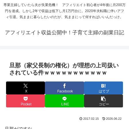
専業主婦していたら夫が失業危機！ アフィリエイト初心者が4年後に月200万
円を達成。しかし2年で収益は低下し月1万円台に。2020年夫転職に伴いアフ
ィ引退。気ままに暮らしたいのだが、気ままにって何すればいいんだっけ。
アフィリエイト収益公開中！子育て主婦の副業日記
旦那（家父長制の権化）が理想の上司扱い
されている件ｗｗｗｗｗｗｗｗｗｗｗ
X
Facebook
はてブ
Pocket
LINE
コピー
2017.02.15
2026.06.22
旦那がですな。