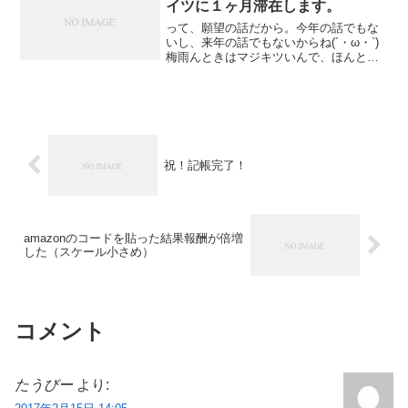
イツに１ヶ月滞在します。
って、願望の話だから。今年の話でもな
いし、来年の話でもないからね(´・ω・`)
梅雨んときはマジキツいんで、ほんと、
今日は雨降ってないってのに体が重く
て、本当に何もやる気がおきないので、
本当に何もしてないんだけど（昼ごはん
は作って子どもに食べ...
祝！記帳完了！
amazonのコードを貼った結果報酬が倍増
した（スケール小さめ）
コメント
たうびー
より: