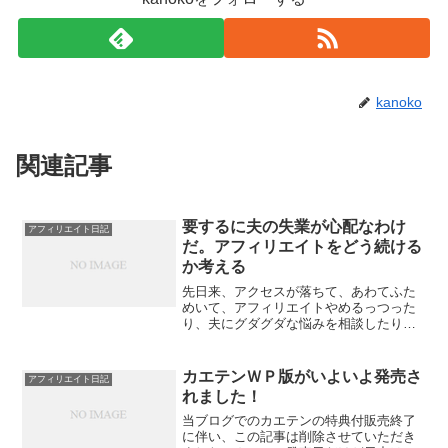
kanoko
関連記事
要するに夫の失業が心配なわけ
アフィリエイト日記
だ。アフィリエイトをどう続ける
か考える
先日来、アクセスが落ちて、あわてふた
めいて、アフィリエイトやめるっつった
り、夫にグダグダな悩みを相談したりす
る様子をお伝えしております。「ラクし
て稼ぎたいからゴネてるだけでしょ」と
いうことも夫に暴かれてしまい、もう人
カエテンＷＰ版がいよいよ発売さ
アフィリエイト日記
としてどうかというレベル...
れました！
当ブログでのカエテンの特典付販売終了
に伴い、この記事は削除させていただき